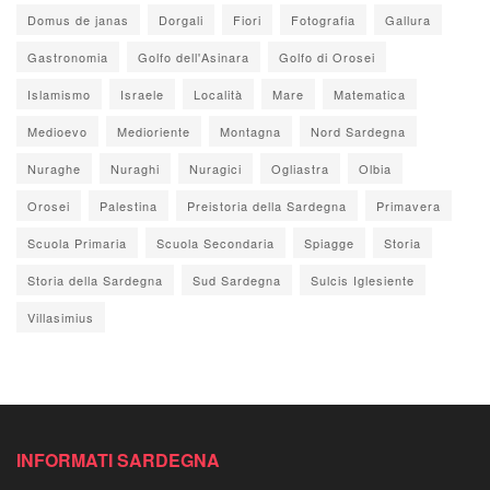
Domus de janas
Dorgali
Fiori
Fotografia
Gallura
Gastronomia
Golfo dell'Asinara
Golfo di Orosei
Islamismo
Israele
Località
Mare
Matematica
Medioevo
Medioriente
Montagna
Nord Sardegna
Nuraghe
Nuraghi
Nuragici
Ogliastra
Olbia
Orosei
Palestina
Preistoria della Sardegna
Primavera
Scuola Primaria
Scuola Secondaria
Spiagge
Storia
Storia della Sardegna
Sud Sardegna
Sulcis Iglesiente
Villasimius
INFORMATI SARDEGNA