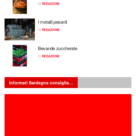
DI
REDAZIONE
I metalli pesanti
DI
REDAZIONE
Bevande zuccherate
DI
REDAZIONE
Informati Sardegna consiglia…