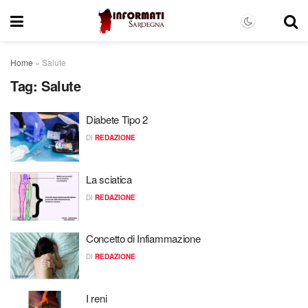
Home
»
Salute
Tag:
Salute
Diabete Tipo 2
DI
REDAZIONE
La sciatica
DI
REDAZIONE
Concetto di Infiammazione
DI
REDAZIONE
I reni