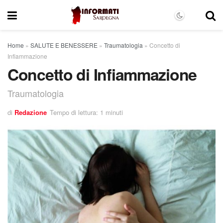
Home
»
SALUTE E BENESSERE
»
Traumatologia
»
Concetto di
Infiammazione
Concetto di Infiammazione
Traumatologia
di
Redazione
Tempo di lettura: 1 minuti