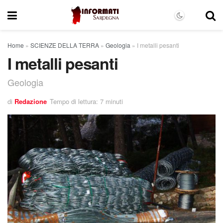
Home
»
SCIENZE DELLA TERRA
»
Geologia
»
I metalli pesanti
I metalli pesanti
Geologia
di
Redazione
Tempo di lettura: 7 minuti