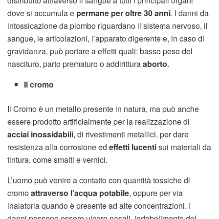
distribuito attraverso il sangue a tutti i principali organi
dove si accumula e
permane per oltre 30 anni
. I danni da
intossicazione da piombo riguardano il sistema nervoso, il
sangue, le articolazioni, l’apparato digerente e, in caso di
gravidanza, può portare a effetti quali: basso peso del
nascituro, parto prematuro o addirittura
aborto
.
Il cromo
Il Cromo è un metallo presente in natura, ma può anche
essere prodotto artificialmente per la realizzazione di
acciai inossidabili
, di rivestimenti metallici, per dare
resistenza alla corrosione ed
effetti lucenti
sui materiali da
tintura, come smalti e vernici.
L’uomo può venire a contatto con quantità tossiche di
cromo
attraverso l’acqua potabile
, oppure per via
inalatoria quando è presente ad alte concentrazioni. I
danni possono essere ulcere nasali, indebolimento del