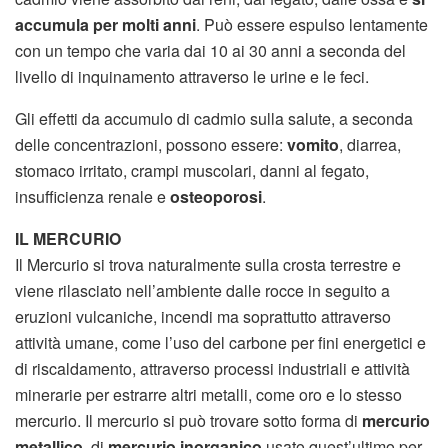
accumula per molti anni
. Può essere espulso lentamente
con un tempo che varia dai 10 ai 30 anni a seconda del
livello di inquinamento attraverso le urine e le feci.
Gli effetti da accumulo di cadmio sulla salute, a seconda
delle concentrazioni, possono essere:
vomito
, diarrea,
stomaco irritato, crampi muscolari, danni al fegato,
insufficienza renale e
osteoporosi
.
IL MERCURIO
Il Mercurio si trova naturalmente sulla crosta terrestre e
viene rilasciato nell’ambiente dalle rocce in seguito a
eruzioni vulcaniche, incendi ma soprattutto attraverso
attività umane, come l’uso del carbone per fini energetici e
di riscaldamento, attraverso processi industriali e attività
minerarie per estrarre altri metalli, come oro e lo stesso
mercurio. Il mercurio si può trovare sotto forma di
mercurio
metallico,
di
mercurio inorganico
usato quest’ultimo per