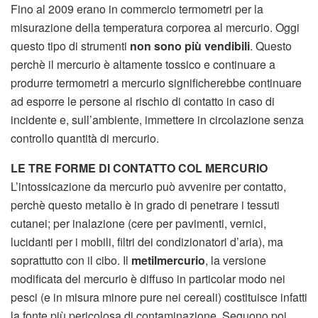
Fino al 2009 erano in commercio termometri per la
misurazione della temperatura corporea al mercurio. Oggi
questo tipo di strumenti
non sono più vendibili
. Questo
perchè il mercurio è altamente tossico e continuare a
produrre termometri a mercurio significherebbe continuare
ad esporre le persone al rischio di contatto in caso di
incidente e, sull’ambiente, immettere in circolazione senza
controllo quantità di mercurio.
LE TRE FORME DI CONTATTO COL MERCURIO
L’intossicazione da mercurio può avvenire per contatto,
perchè questo metallo è in grado di penetrare i tessuti
cutanei; per inalazione (cere per pavimenti, vernici,
lucidanti per i mobili, filtri dei condizionatori d’aria), ma
soprattutto con il cibo. Il
metilmercurio
, la versione
modificata del mercurio è diffuso in particolar modo nei
pesci (e in misura minore pure nei cereali) costituisce infatti
la fonte più pericolosa di contaminazione. Seguono poi