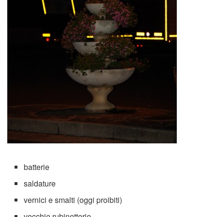
batterie
saldature
vernici e smalti (oggi proibiti)
vecchie rubinetterie