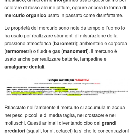
colorare di rosso alcune pitture, oppure ancora in forma di
mercurio organico
usato in passato come disinfettante.
Le proprietà del mercurio sono note da tempo e l’uomo lo
ha usato per realizzare strumenti di misurazione della
pressione atmosferica (
barometri
); ambientale e corporea
(
termometri
) o fluidi e gas (
manometri
). Il mercurio è
usato anche per realizzare batterie, lampadine e
amalgame dentali
.
Rilasciato nell’ambiente il mercurio si accumula in acqua
nei pesci piccoli e di media taglia, nei crostacei e nei
molluschi. Questi animali diventando cibo dei
grandi
predatori
(squali, tonni, cetacei) fa sì che le concentrazioni