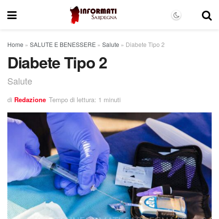
Home
»
SALUTE E BENESSERE
»
Salute
»
Diabete Tipo 2
Diabete Tipo 2
Salute
di
Redazione
Tempo di lettura: 1 minuti