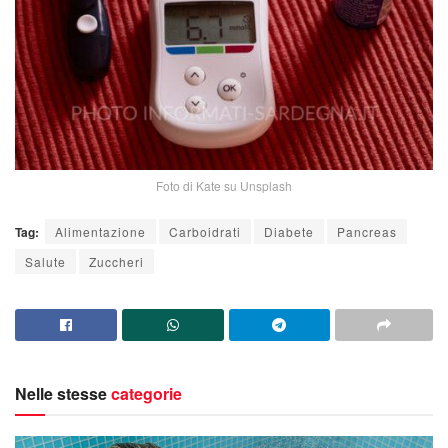
Foto di Kate su Unsplash
Tag:
Alimentazione
Carboidrati
Diabete
Pancreas
Salute
Zuccheri
Nelle stesse
categorie