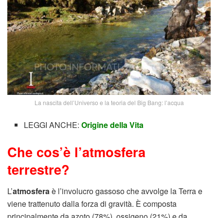
La nascita dell’Universo e la teoria del Big Bang: l’acqua
LEGGI ANCHE:
Origine della Vita
Che cos’è l’atmosfera
terrestre?
L’
atmosfera
è l’involucro gassoso che avvolge la Terra e
viene trattenuto dalla forza di gravità. È composta
principalmente da azoto (78%), ossigeno (21%) e da