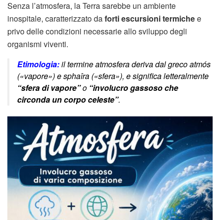
Senza l’atmosfera, la Terra sarebbe un ambiente
inospitale, caratterizzato da
forti escursioni termiche
e
privo delle condizioni necessarie allo sviluppo degli
organismi viventi.
Etimologia:
il termine
atmosfera
deriva dal greco
atmós
(«vapore») e
sphaîra
(«sfera»), e significa letteralmente
“sfera di vapore”
o
“involucro gassoso che
circonda un corpo celeste”
.