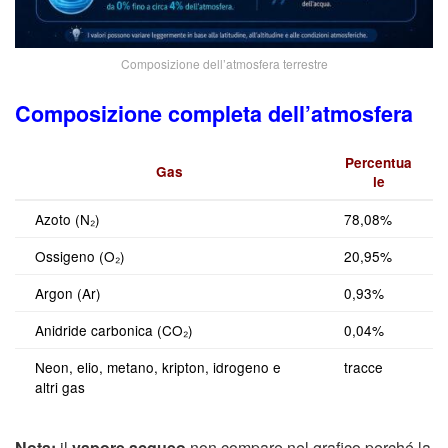
Composizione dell’atmosfera terrestre
Composizione completa dell’atmosfera
Percentua
Gas
le
Azoto (N₂)
78,08%
Ossigeno (O₂)
20,95%
Argon (Ar)
0,93%
Anidride carbonica (CO₂)
0,04%
Neon, elio, metano, kripton, idrogeno e
tracce
altri gas
Nota:
il
vapore acqueo
non compare nel grafico perché la