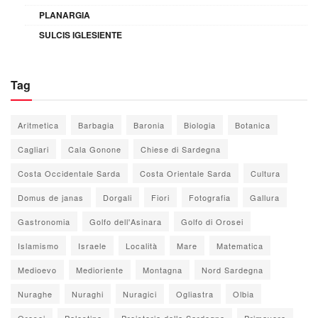
PLANARGIA
SULCIS IGLESIENTE
Tag
Aritmetica
Barbagia
Baronia
Biologia
Botanica
Cagliari
Cala Gonone
Chiese di Sardegna
Costa Occidentale Sarda
Costa Orientale Sarda
Cultura
Domus de janas
Dorgali
Fiori
Fotografia
Gallura
Gastronomia
Golfo dell'Asinara
Golfo di Orosei
Islamismo
Israele
Località
Mare
Matematica
Medioevo
Medioriente
Montagna
Nord Sardegna
Nuraghe
Nuraghi
Nuragici
Ogliastra
Olbia
Orosei
Palestina
Preistoria della Sardegna
Primavera