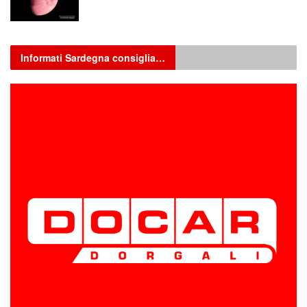
Informati Sardegna consiglia…