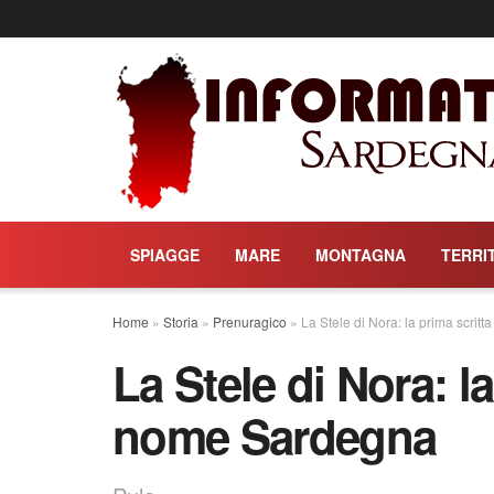
SPIAGGE
MARE
MONTAGNA
TERRI
Home
»
Storia
»
Prenuragico
»
La Stele di Nora: la prima scrit
La Stele di Nora: la
nome Sardegna