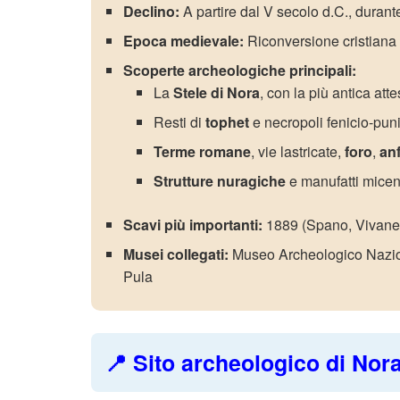
Declino:
A partire dal V secolo d.C., durant
Epoca medievale:
Riconversione cristiana 
Scoperte archeologiche principali:
La
Stele di Nora
, con la più antica at
Resti di
tophet
e necropoli fenicio-puni
Terme romane
, vie lastricate,
foro
,
anf
Strutture nuragiche
e manufatti micen
Scavi più importanti:
1889 (Spano, Vivanet
Musei collegati:
Museo Archeologico Naziona
Pula
📍 Sito archeologico di Nor