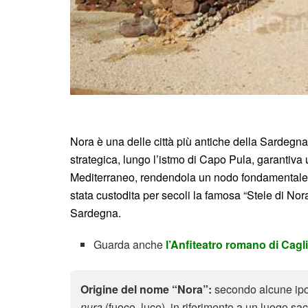
Nora è una delle città più antiche della Sardegna,
strategica, lungo l’istmo di Capo Pula, garantiva 
Mediterraneo, rendendola un nodo fondamentale nei 
stata custodita per secoli la famosa “Stele di Nora
Sardegna.
Guarda anche
l’Anfiteatro romano di Cagl
Origine del nome “Nora”:
secondo alcune ipot
nura
(fuoco, luce), in riferimento a un luogo sacr