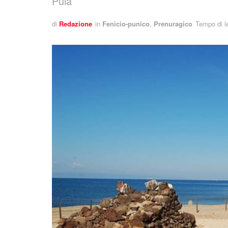
Pula
di
Redazione
in
Fenicio-punico
,
Prenuragico
Tempo di le