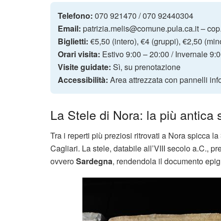
Telefono:
070 921470 / 070 92440304
Email:
patrizia.melis@comune.pula.ca.it – cop.
Biglietti:
€5,50 (intero), €4 (gruppi), €2,50 (mino
Orari visita:
Estivo 9:00 – 20:00 / Invernale 9:
Visite guidate:
Sì, su prenotazione
Accessibilità:
Area attrezzata con pannelli inf
La Stele di Nora: la più antica
Tra i reperti più preziosi ritrovati a Nora spicca la
Cagliari. La stele, databile all’VIII secolo a.C., p
ovvero
Sardegna
, rendendola il documento epig