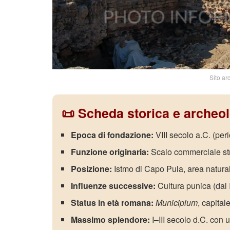
Sito ar
📜 Scheda storica e archeol
Epoca di fondazione:
VIII secolo a.C. (peri
Funzione originaria:
Scalo commerciale str
Posizione:
Istmo di Capo Pula, area natural
Influenze successive:
Cultura punica (dal 
Status in età romana:
Municipium
, capital
Massimo splendore:
I–III secolo d.C. con 