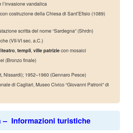
e l’invasione vandalica
con costruzione della Chiesa di Sant’Efisio (1089)
testazione scritta del nome “Sardegna” (Shrdn)
che (VII-VI sec. a.C.)
iteatro
,
templi
,
ville patrizie
con mosaici
ei (Bronzo finale)
, Nissardi); 1952–1960 (Gennaro Pesce)
le di Cagliari, Museo Civico “Giovanni Patroni” di
a – Informazioni turistiche