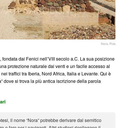
Nora, Pula
 fondata dai Fenici nell’VIII secolo a.C. La sua posizione
una protezione naturale dai venti e un facile accesso al
traffici tra Iberia, Nord Africa, Italia e Levante. Qui è
” dove si trova la più antica iscrizione della parola
iari
esi, il nome “Nora” potrebbe derivare dal semitico
o o faro per i naviganti. Altri studiosi ricollegano il