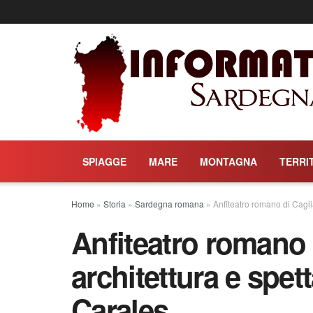
SPIAGGE
MARE
MONTAGNA
TERRI
Home
»
Storia
»
Sardegna romana
»
Anfiteatro romano di Cagliar
Anfiteatro romano d
architettura e spett
Carales