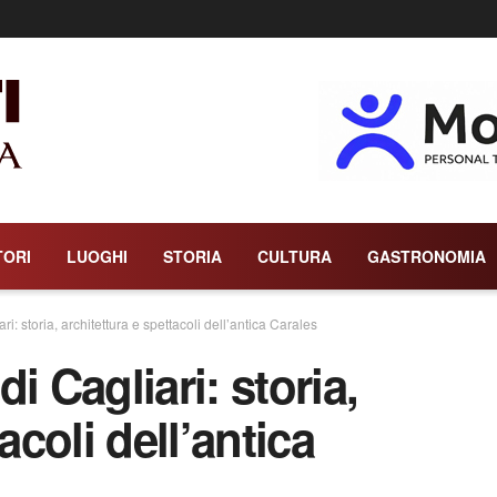
TORI
LUOGHI
STORIA
CULTURA
GASTRONOMIA
i: storia, architettura e spettacoli dell’antica Carales
i Cagliari: storia,
acoli dell’antica