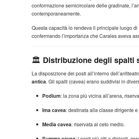
conformazione semicircolare delle gradinate, l’anf
contemporaneamente.
Questa capacità lo rendeva il principale luogo di
confermando l’importanza che Carales aveva ass
🏛️
Distribuzione degli spalti
La disposizione dei posti all’interno dell’anfitea
antica
. Gli spalti (cavea) erano suddivisi in diver
Podium
: la zona più vicina all’arena, riserv
Ima cavea
: destinata alla classe dirigente e 
Media cavea
: riservata al ceto medio.
Summa cavea
: i posti più alti e distanti, a