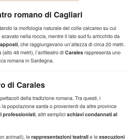
atro romano di Cagliari
ttando la morfologia naturale del colle calcareo su cui
 scavato nella roccia, mentre il lato sud fu arricchito da
vrapposti
, che raggiungevano un’altezza di circa 20 metri.
to 48 metri), l’anfiteatro di
Carales
rappresenta uno
blica romana in Sardegna.
ro di Carales
spettacoli della tradizione romana. Tra questi, i
ra la popolazione sarda o provenienti da altre province
i professionisti
, altri semplici
schiavi condannati al
n animali), le
rappresentazioni teatrali
e le
esecuzioni