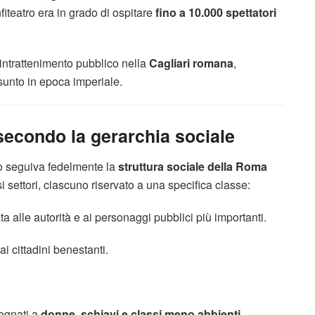
iteatro era in grado di ospitare
fino a 10.000 spettatori
 intrattenimento pubblico nella
Cagliari romana
,
unto in epoca imperiale.
 secondo la gerarchia sociale
tro seguiva fedelmente la
struttura sociale della Roma
si settori, ciascuno riservato a una specifica classe:
ata alle autorità e ai personaggi pubblici più importanti.
ai cittadini benestanti.
ssegnati a
donne, schiavi e classi meno abbienti
.