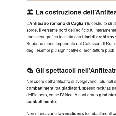
🏛️
La costruzione dell’Anfite
L’
Anfiteatro romano di Cagliari
fu costruito sfru
sorge. Il versante nord dell’edificio fu interamente
una scenografica facciata con
filari di archi so
Sebbene meno imponente del Colosseo di Roma (al
degli esempi più significativi di architettura pub
🎭
Gli spettacoli nell’Anfiteat
Nel cuore dell’anfiteatro si svolgevano i più noti 
combattimenti tra gladiatori
, spesso reclutati t
dell’Impero, come l’Africa. Alcuni erano
gladiator
combattimento
.
Non mancavano le
venationes
(combattimenti co