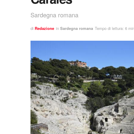
Sardegna romana
di
Redazione
in
Sardegna romana
Tempo di lettura: 6 min