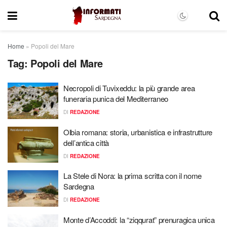
Home
»
Popoli del Mare
Tag:
Popoli del Mare
Necropoli di Tuvixeddu: la più grande area
funeraria punica del Mediterraneo
DI
REDAZIONE
Olbia romana: storia, urbanistica e infrastrutture
dell’antica città
DI
REDAZIONE
La Stele di Nora: la prima scritta con il nome
Sardegna
DI
REDAZIONE
Monte d’Accoddi: la “ziqqurat” prenuragica unica