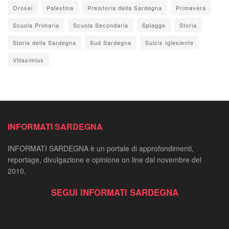
Orosei
Palestina
Preistoria della Sardegna
Primavera
Scuola Primaria
Scuola Secondaria
Spiagge
Storia
Storia della Sardegna
Sud Sardegna
Sulcis Iglesiente
Villasimius
INFORMATI SARDEGNA
INFORMATI SARDEGNA è un portale di approfondimenti,
reportage, divulgazione e opinione on line dal novembre del
2010.
SEGUI INFORMATI SARDEGNA