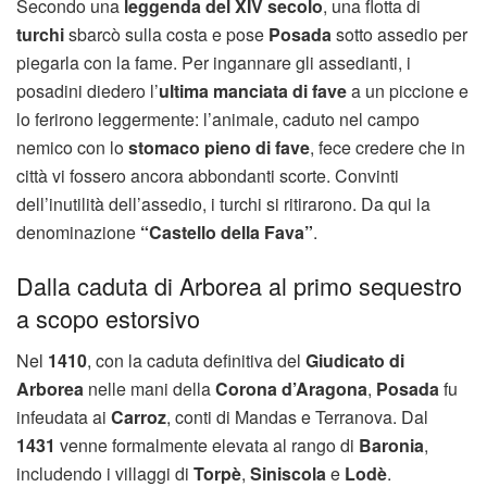
Secondo una
leggenda del XIV secolo
, una flotta di
turchi
sbarcò sulla costa e pose
Posada
sotto assedio per
piegarla con la fame. Per ingannare gli assedianti, i
posadini diedero l’
ultima manciata di fave
a un piccione e
lo ferirono leggermente: l’animale, caduto nel campo
nemico con lo
stomaco pieno di fave
, fece credere che in
città vi fossero ancora abbondanti scorte. Convinti
dell’inutilità dell’assedio, i turchi si ritirarono. Da qui la
denominazione
“Castello della Fava”
.
Dalla caduta di Arborea al primo sequestro
a scopo estorsivo
Nel
1410
, con la caduta definitiva del
Giudicato di
Arborea
nelle mani della
Corona d’Aragona
,
Posada
fu
infeudata ai
Carroz
, conti di Mandas e Terranova. Dal
1431
venne formalmente elevata al rango di
Baronia
,
includendo i villaggi di
Torpè
,
Siniscola
e
Lodè
.