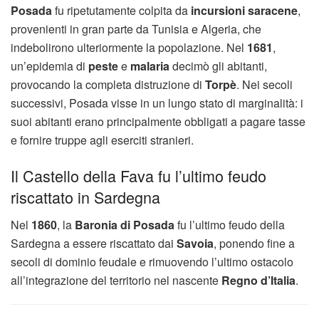
Posada
fu ripetutamente colpita da
incursioni saracene
,
provenienti in gran parte da Tunisia e Algeria, che
indebolirono ulteriormente la popolazione. Nel
1681
,
un’epidemia di
peste
e
malaria
decimò gli abitanti,
provocando la completa distruzione di
Torpè
. Nei secoli
successivi, Posada visse in un lungo stato di marginalità: i
suoi abitanti erano principalmente obbligati a pagare tasse
e fornire truppe agli eserciti stranieri.
Il Castello della Fava fu l’ultimo feudo
riscattato in Sardegna
Nel
1860
, la
Baronia di Posada
fu l’ultimo feudo della
Sardegna a essere riscattato dai
Savoia
, ponendo fine a
secoli di dominio feudale e rimuovendo l’ultimo ostacolo
all’integrazione del territorio nel nascente
Regno d’Italia
.