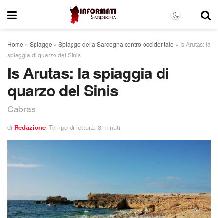
Home
»
Spiagge
»
Spiagge della Sardegna centro-occidentale
»
Is Arutas: la
spiaggia di quarzo del Sinis
Is Arutas: la spiaggia di
quarzo del Sinis
Cabras
di
Redazione
Tempo di lettura: 3 minuti