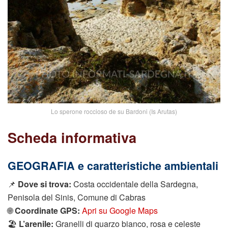
Lo sperone roccioso de su Bardoni (Is Arutas)
Scheda informativa
GEOGRAFIA e caratteristiche ambientali
📌
Dove si trova:
Costa occidentale della Sardegna,
Penisola del Sinis, Comune di Cabras
🌐
Coordinate GPS:
Apri su Google Maps
🏖️
L’arenile:
Granelli di quarzo bianco, rosa e celeste