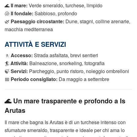
🌊
Il mare:
Verde smeraldo, turchese, limpido
🐚
Il fondale:
Sabbioso, profondo
🌿
Paesaggio circostante:
Dune, stagni, colline arenarie,
macchia mediterranea
ATTIVITÀ E SERVIZI
🚶
Accesso:
Strada asfaltata, brevi sentieri
🏄
Attività:
Balneazione, snorkeling, fotografia
🍃
Servizi:
Parcheggio, punto ristoro, noleggio ombrelloni
📅
Periodo consigliato:
Da maggio a settembre
🌊 Un mare trasparente e profondo a Is
Arutas
Il mare che bagna Is Arutas è di un turchese intenso con
sfumature smeraldo, trasparente e ideale per chi ama lo