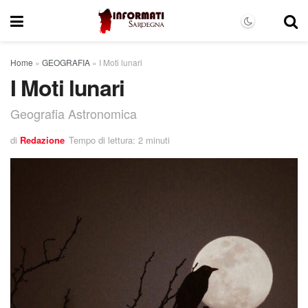
Home
»
GEOGRAFIA
»
I Moti lunari
I Moti lunari
Geografia Astronomica
di
Redazione
Tempo di lettura: 2 minuti