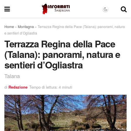
Home
»
Montagna
»
Terrazza Regina della Pace (Talana): panorami, natura
e sentieri d’Ogliastra
Terrazza Regina della Pace
(Talana): panorami, natura e
sentieri d’Ogliastra
Talana
di
Redazione
Tempo di lettura: 4 minuti