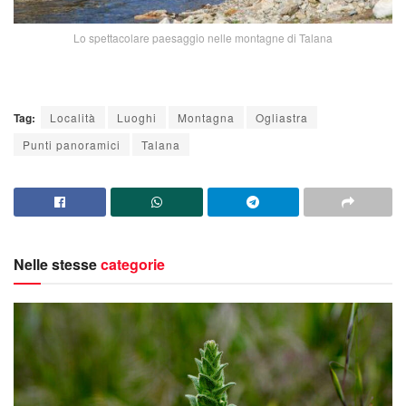
Lo spettacolare paesaggio nelle montagne di Talana
Tag:
Località
Luoghi
Montagna
Ogliastra
Punti panoramici
Talana
Nelle stesse
categorie