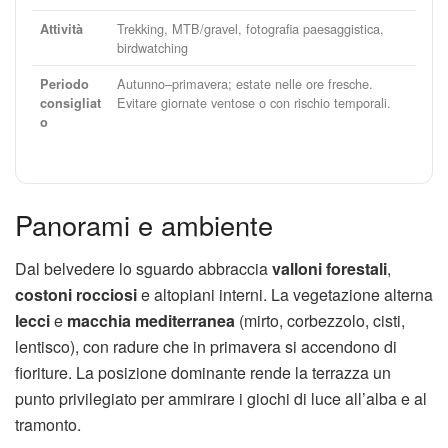
Trekking, MTB/gravel, fotografia paesaggistica,
Attività
birdwatching
Autunno–primavera; estate nelle ore fresche.
Periodo
Evitare giornate ventose o con rischio temporali.
consigliat
o
Panorami e ambiente
Dal belvedere lo sguardo abbraccia
valloni forestali
,
costoni rocciosi
e altopiani interni. La vegetazione alterna
lecci
e
macchia mediterranea
(mirto, corbezzolo, cisti,
lentisco), con radure che in primavera si accendono di
fioriture. La posizione dominante rende la terrazza un
punto privilegiato per ammirare i giochi di luce all’alba e al
tramonto.