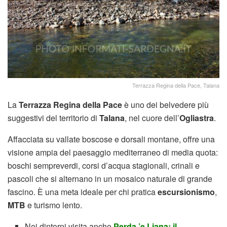
Terrazza Regina della Pace, Talana
La
Terrazza Regina della Pace
è uno dei belvedere più
suggestivi del territorio di
Talana
, nel cuore dell’
Ogliastra
.
Affacciata su vallate boscose e dorsali montane, offre una
visione ampia del paesaggio mediterraneo di media quota:
boschi sempreverdi, corsi d’acqua stagionali, crinali e
pascoli che si alternano in un mosaico naturale di grande
fascino. È una meta ideale per chi pratica
escursionismo
,
MTB
e turismo lento.
Nei dintorni visita anche
Perda ’e Liana: il