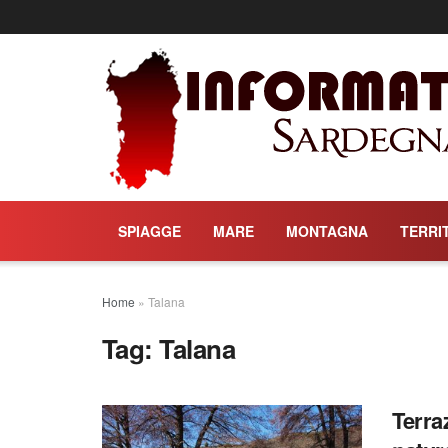
SPIAGGE
MARE
MONTAGNA
TERRI
Home
»
Talana
Tag:
Talana
Terra