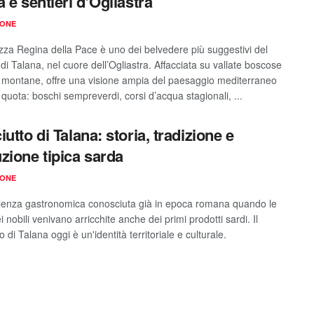
a e sentieri d’Ogliastra
IONE
zza Regina della Pace è uno dei belvedere più suggestivi del
o di Talana, nel cuore dell’Ogliastra. Affacciata su vallate boscose
i montane, offre una visione ampia del paesaggio mediterraneo
quota: boschi sempreverdi, corsi d’acqua stagionali, ...
utto di Talana: storia, tradizione e
zione tipica sarda
IONE
lenza gastronomica conosciuta già in epoca romana quando le
i nobili venivano arricchite anche dei primi prodotti sardi. Il
o di Talana oggi è un'identità territoriale e culturale.