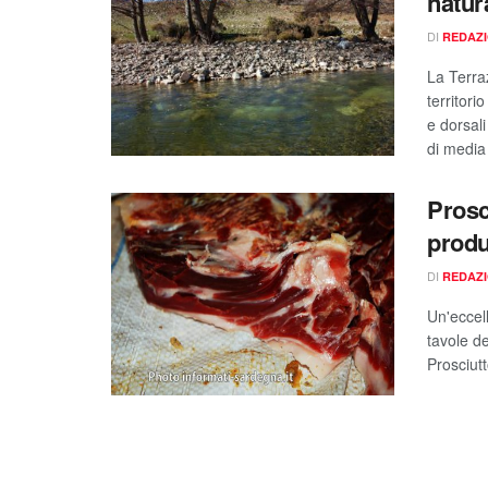
natur
DI
REDAZ
La Terra
territori
e dorsal
di media 
Prosci
produ
DI
REDAZ
Un'eccel
tavole de
Prosciutt