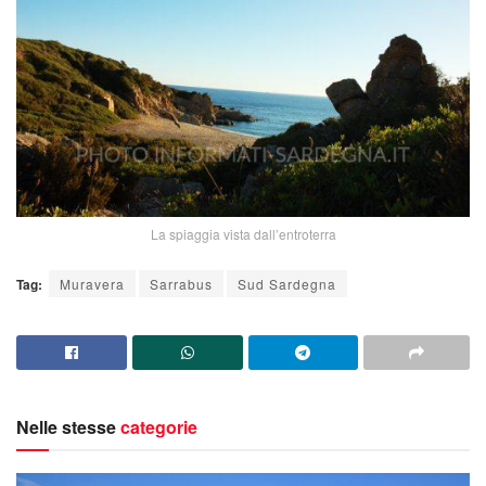
La spiaggia vista dall’entroterra
Tag:
Muravera
Sarrabus
Sud Sardegna
Nelle stesse
categorie