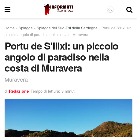
Home
»
Spiagge
»
Spiagge del Sud-Est della Sardegna
»
Portu de S’Ilixi: un
piccolo angolo di paradiso nella costa di Muravera
Portu de S’Ilixi: un piccolo
angolo di paradiso nella
costa di Muravera
Muravera
di
Redazione
Tempo di lettura: 3 minuti