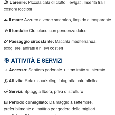
🏖️
L’arenile:
Piccola cala di ciottoli levigati, inserita tra i
costoni rocciosi
🌊
Il mare:
Azzurro e verde smeraldo, limpido e trasparente
🐚
Il fondale:
Ciottoloso, con pendenza dolce
🌿
Paesaggio circostante:
Macchia mediterranea,
scogliere, anfratti e rilievi costieri
🎯 ATTIVITÀ E SERVIZI
🚶
Accesso:
Sentiero pedonale, ultimo tratto su sterrato
🏄
Attività:
Relax, snorkeling, fotografia naturalistica
🍃
Servizi:
Spiaggia libera, priva di strutture
📅
Periodo consigliato:
Da maggio a settembre,
preferibilmente al mattino per godere delle migliori