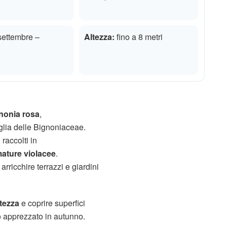
ettembre –
Altezza:
fino a 8 metri
nonia rosa
,
glia delle Bignoniaceae.
, raccolti in
mature violacee
.
arricchire terrazzi e giardini
ltezza
e coprire superfici
o apprezzato in autunno.