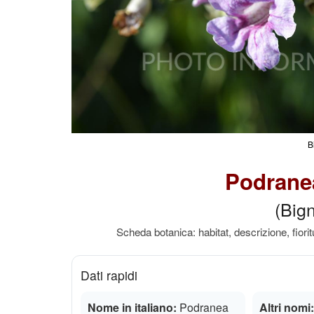
B
Podranea
(Big
Scheda botanica: habitat, descrizione, fiorit
Dati rapidi
Nome in italiano:
Podranea
Altri nomi: