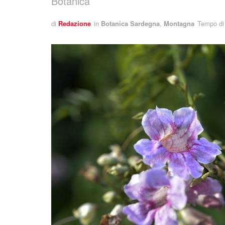
Botanica
di
Redazione
in
Botanica Sardegna
,
Montagna
Tempo di 