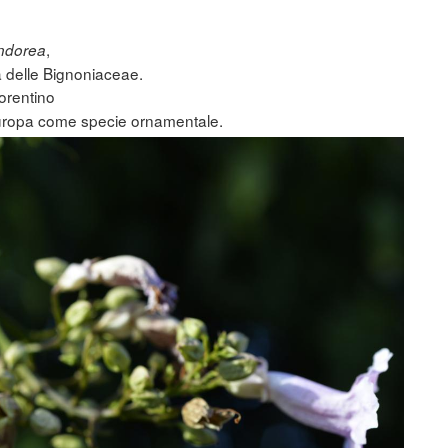
,
ndorea
a delle Bignoniaceae.
orentino
 Europa come specie ornamentale.