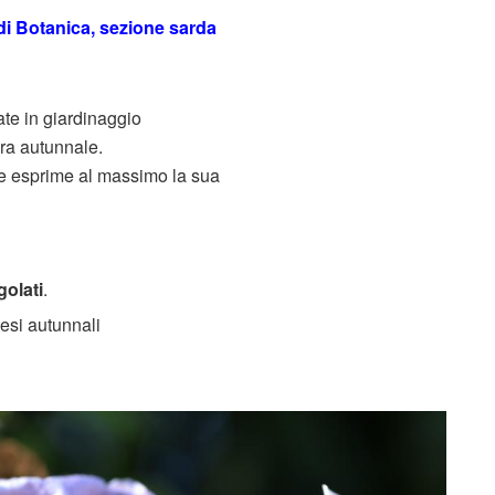
a di Botanica, sezione sarda
te in giardinaggio
tura autunnale.
ove esprime al massimo la sua
golati
.
esi autunnali