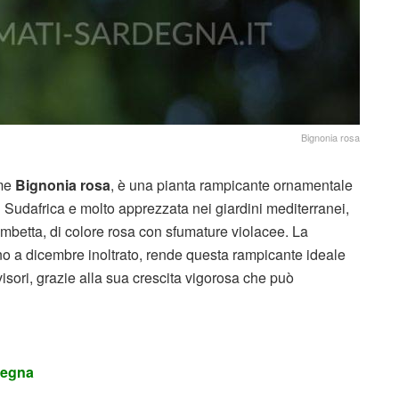
Bignonia rosa
ome
Bignonia rosa
, è una pianta rampicante ornamentale
el Sudafrica e molto apprezzata nei giardini mediterranei,
trombetta, di colore rosa con sfumature violacee. La
 fino a dicembre inoltrato, rende questa rampicante ideale
visori, grazie alla sua crescita vigorosa che può
rdegna