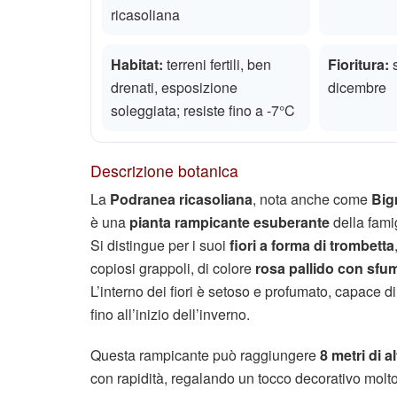
ricasoliana
Habitat:
terreni fertili, ben
Fioritura:
s
drenati, esposizione
dicembre
soleggiata; resiste fino a -7°C
Descrizione botanica
La
Podranea ricasoliana
, nota anche come
Big
è una
pianta rampicante esuberante
della fami
Si distingue per i suoi
fiori a forma di trombetta
copiosi grappoli, di colore
rosa pallido con sfu
L’interno dei fiori è setoso e profumato, capace di 
fino all’inizio dell’inverno.
Questa rampicante può raggiungere
8 metri di a
con rapidità, regalando un tocco decorativo molt