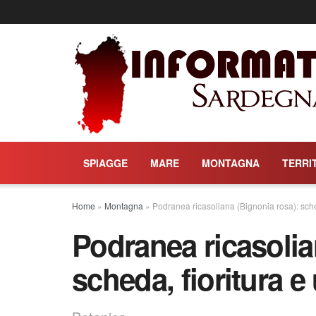
SPIAGGE
MARE
MONTAGNA
TERRI
Home
»
Montagna
»
Podranea ricasoliana (Bignonia rosa): scheda
Podranea ricasolia
scheda, fioritura e u