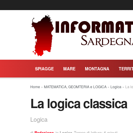
SPIAGGE
MARE
MONTAGNA
TERRI
Home
»
MATEMATICA, GEOMTERIA e LOGICA
»
Logica
»
La l
La logica classica
Logica
di
Redazione
in
Logica
Tempo di lettura: 6 minuti