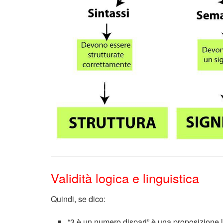
Validità logica e linguistica
Quindi, se dico:
“3 è un numero dispari” è una proposizione l