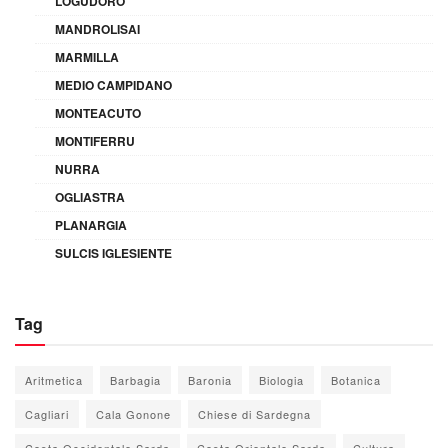
LOGUDORO
MANDROLISAI
MARMILLA
MEDIO CAMPIDANO
MONTEACUTO
MONTIFERRU
NURRA
OGLIASTRA
PLANARGIA
SULCIS IGLESIENTE
Tag
Aritmetica
Barbagia
Baronia
Biologia
Botanica
Cagliari
Cala Gonone
Chiese di Sardegna
Costa Occidentale Sarda
Costa Orientale Sarda
Cultura