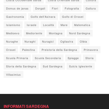
Domus de janas
Dorgali
Fiori
Fotografia
Gallura
Gastronomia
Golfo dell'Asinara
Golfo di Orosei
Islamismo
Israele
Località
Mare
Matematica
Medioevo
Medioriente
Montagna
Nord Sardegna
Nuraghe
Nuraghi
Nuragici
Ogliastra
Olbia
Orosei
Palestina
Preistoria della Sardegna
Primavera
Scuola Primaria
Scuola Secondaria
Spiagge
Storia
Storia della Sardegna
Sud Sardegna
Sulcis Iglesiente
Villasimius
INFORMATI SARDEGNA