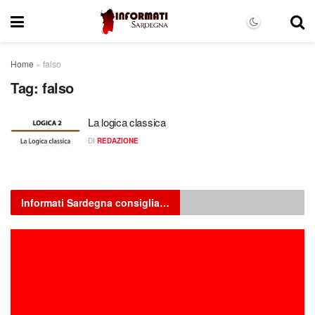
Home
»
falso
Tag:
falso
La logica classica
DI
REDAZIONE
Informati Sardegna consiglia…