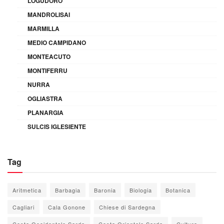
LOGUDORO
MANDROLISAI
MARMILLA
MEDIO CAMPIDANO
MONTEACUTO
MONTIFERRU
NURRA
OGLIASTRA
PLANARGIA
SULCIS IGLESIENTE
Tag
Aritmetica
Barbagia
Baronia
Biologia
Botanica
Cagliari
Cala Gonone
Chiese di Sardegna
Costa Occidentale Sarda
Costa Orientale Sarda
Cultura