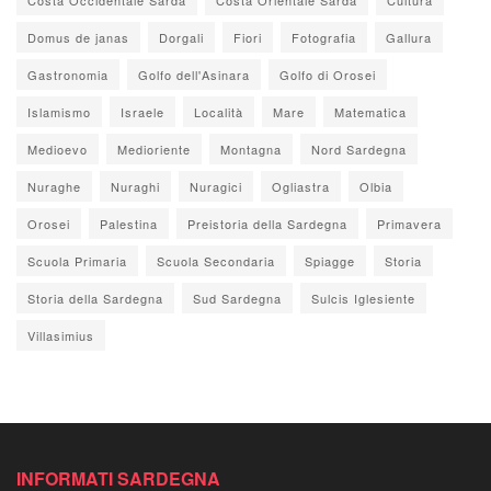
Domus de janas
Dorgali
Fiori
Fotografia
Gallura
Gastronomia
Golfo dell'Asinara
Golfo di Orosei
Islamismo
Israele
Località
Mare
Matematica
Medioevo
Medioriente
Montagna
Nord Sardegna
Nuraghe
Nuraghi
Nuragici
Ogliastra
Olbia
Orosei
Palestina
Preistoria della Sardegna
Primavera
Scuola Primaria
Scuola Secondaria
Spiagge
Storia
Storia della Sardegna
Sud Sardegna
Sulcis Iglesiente
Villasimius
INFORMATI SARDEGNA