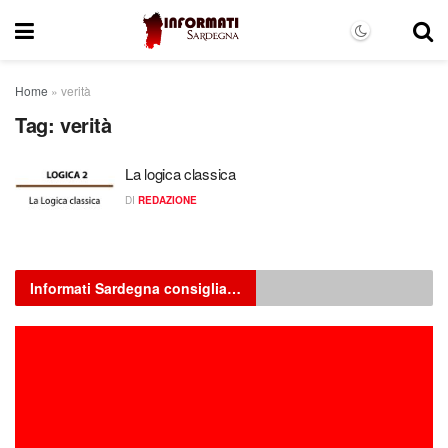
Home
»
verità
Tag:
verità
La logica classica
DI
REDAZIONE
Informati Sardegna consiglia…