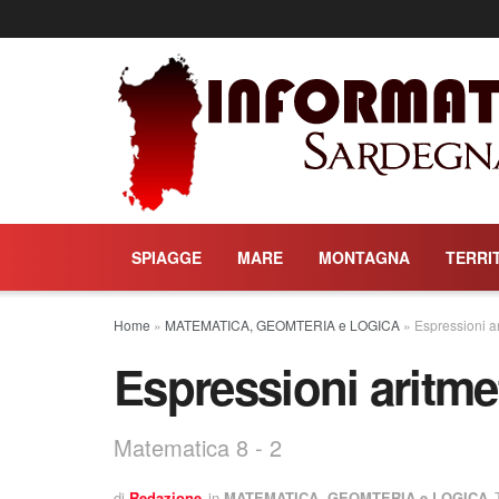
SPIAGGE
MARE
MONTAGNA
TERRI
Home
»
MATEMATICA, GEOMTERIA e LOGICA
»
Espressioni ar
Espressioni aritmet
Matematica 8 - 2
di
Redazione
in
MATEMATICA, GEOMTERIA e LOGICA