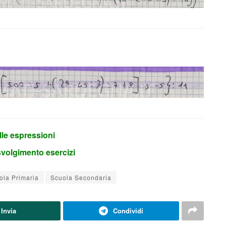
lle espressioni
svolgimento esercizi
ola Primaria
Scuola Secondaria
Invia
Condividi