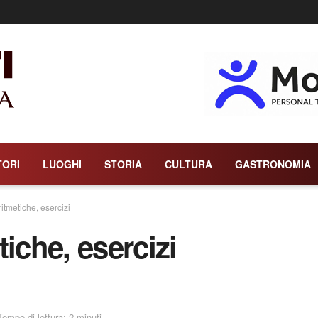
TORI
LUOGHI
STORIA
CULTURA
GASTRONOMIA
itmetiche, esercizi
iche, esercizi
Tempo di lettura: 2 minuti