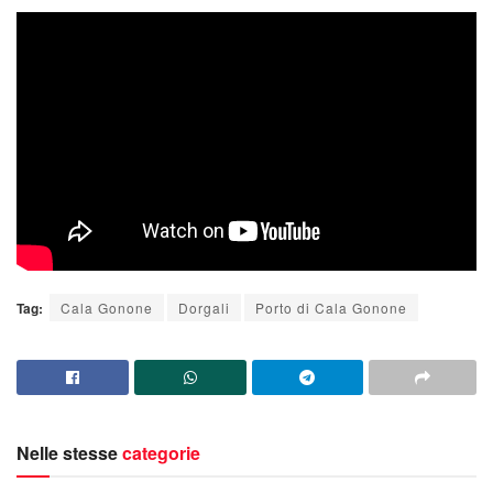
Tag:
Cala Gonone
Dorgali
Porto di Cala Gonone
Nelle stesse
categorie