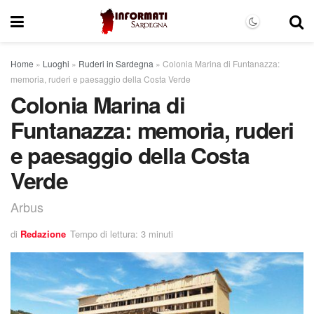
Home
»
Luoghi
»
Ruderi in Sardegna
»
Colonia Marina di Funtanazza:
memoria, ruderi e paesaggio della Costa Verde
Colonia Marina di
Funtanazza: memoria, ruderi
e paesaggio della Costa
Verde
Arbus
di
Redazione
Tempo di lettura: 3 minuti