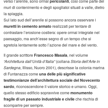
verso l’arenile, sono ormai
pericolanti
, così come parte dei
muri di contenimento e degli spogliatoi situati a valle, dietro
la spiaggia.
Sul lato sud dell’arenile si possono ancora osservare i
muretti in cemento armato
realizzati per tentare di
contrastare l’erosione costiera: opere ormai integrate nel
paesaggio, ma anch’esse segno di un tempo che si
sgretola lentamente sotto l’azione del mare e del vento.
Il grande scrittore
Francesco Masala
, nel volume
“Architettura dall’Unità d’Italia”
(collana
Storia dell’Arte in
Sardegna
, Illisso, Nuoro 2001), descrisse la colonia marina
di Funtanazza come
una delle più significative
testimonianze dell’architettura sociale del Novecento
sardo
, riconoscendone il valore storico e umano. Oggi,
quello stesso edificio sopravvive come
monumento
fragile di un passato industriale e civile
che rischia di
scomparire per sempre.