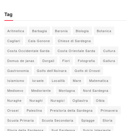
Tag
Aritmetica
Barbagia
Baronia
Biologia
Botanica
Cagliari
Cala Gonone
Chiese di Sardegna
Costa Occidentale Sarda
Costa Orientale Sarda
Cultura
Domus de janas
Dorgali
Fiori
Fotografia
Gallura
Gastronomia
Golfo dell'Asinara
Golfo di Orosei
Islamismo
Israele
Località
Mare
Matematica
Medioevo
Medioriente
Montagna
Nord Sardegna
Nuraghe
Nuraghi
Nuragici
Ogliastra
Olbia
Orosei
Palestina
Preistoria della Sardegna
Primavera
Scuola Primaria
Scuola Secondaria
Spiagge
Storia
Storia della Sardegna
Sud Sardegna
Sulcis Iglesiente