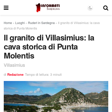
Home
»
Luoghi
»
Ruderi in Sardegna
»
Il granito di Villasimius: la cava
storica di Punta Molentis
Il granito di Villasimius: la
cava storica di Punta
Molentis
Villasimius
di
Redazione
Tempo di lettura: 3 minuti