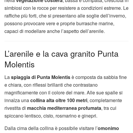
nella
vegetazione costiera
, bassa e compatta, cresciuta in
simbiosi con le rocce per resistere a condizioni estreme. Le
raffiche più forti, che si presentano alle soglie dell’inverno,
possono provocare vere e proprie burrasche marine,
capaci di modellare anche l’aspetto dell’arenile.
L’arenile e la cava granito Punta
Molentis
La
spiaggia di Punta Molentis
è composta da sabbia fine
e chiara, con riflessi brillanti che contrastano
magnificamente con il colore del mare. Alle sue spalle si
innalza una
collina alta oltre 100 metri
, completamente
rivestita di
macchia mediterranea profumata
, tra cui
spiccano lentisco, cisto, rosmarino e ginepri.
Dalla cima della collina è possibile visitare l’
omonimo