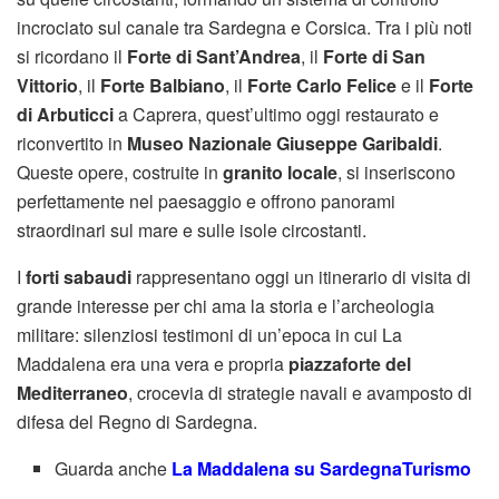
incrociato sul canale tra Sardegna e Corsica. Tra i più noti
si ricordano il
Forte di Sant’Andrea
, il
Forte di San
Vittorio
, il
Forte Balbiano
, il
Forte Carlo Felice
e il
Forte
di Arbuticci
a Caprera, quest’ultimo oggi restaurato e
riconvertito in
Museo Nazionale Giuseppe Garibaldi
.
Queste opere, costruite in
granito locale
, si inseriscono
perfettamente nel paesaggio e offrono panorami
straordinari sul mare e sulle isole circostanti.
I
forti sabaudi
rappresentano oggi un itinerario di visita di
grande interesse per chi ama la storia e l’archeologia
militare: silenziosi testimoni di un’epoca in cui La
Maddalena era una vera e propria
piazzaforte del
Mediterraneo
, crocevia di strategie navali e avamposto di
difesa del Regno di Sardegna.
Guarda anche
La Maddalena su SardegnaTurismo