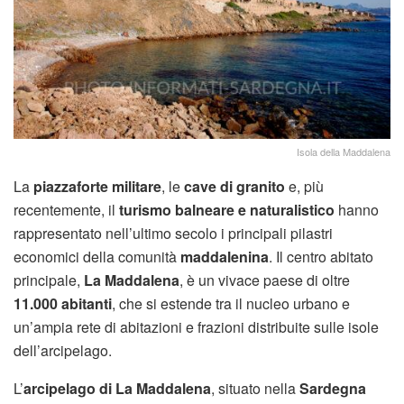
Isola della Maddalena
La
piazzaforte militare
, le
cave di granito
e, più
recentemente, il
turismo balneare e naturalistico
hanno
rappresentato nell’ultimo secolo i principali pilastri
economici della comunità
maddalenina
. Il centro abitato
principale,
La Maddalena
, è un vivace paese di oltre
11.000 abitanti
, che si estende tra il nucleo urbano e
un’ampia rete di abitazioni e frazioni distribuite sulle isole
dell’arcipelago.
L’
arcipelago di La Maddalena
, situato nella
Sardegna