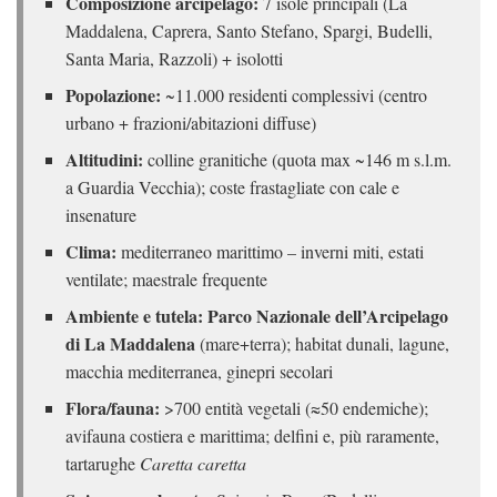
Composizione arcipelago:
7 isole principali (La
Maddalena, Caprera, Santo Stefano, Spargi, Budelli,
Santa Maria, Razzoli) + isolotti
Popolazione:
~11.000 residenti complessivi (centro
urbano + frazioni/abitazioni diffuse)
Altitudini:
colline granitiche (quota max ~146 m s.l.m.
a Guardia Vecchia); coste frastagliate con cale e
insenature
Clima:
mediterraneo marittimo – inverni miti, estati
ventilate; maestrale frequente
Ambiente e tutela:
Parco Nazionale dell’Arcipelago
di La Maddalena
(mare+terra); habitat dunali, lagune,
macchia mediterranea, ginepri secolari
Flora/fauna:
>700 entità vegetali (≈50 endemiche);
avifauna costiera e marittima; delfini e, più raramente,
tartarughe
Caretta caretta