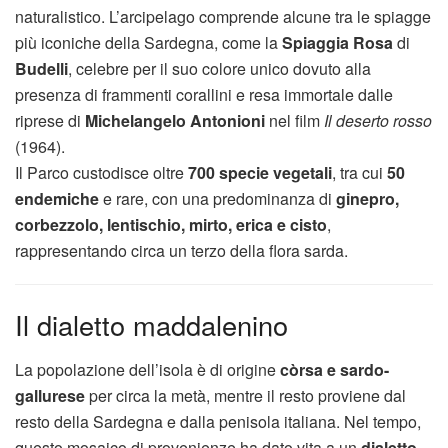
naturalistico. L’arcipelago comprende alcune tra le spiagge
più iconiche della Sardegna, come la
Spiaggia Rosa
di
Budelli
, celebre per il suo colore unico dovuto alla
presenza di frammenti corallini e resa immortale dalle
riprese di
Michelangelo Antonioni
nel film
Il deserto rosso
(1964).
Il Parco custodisce oltre
700 specie vegetali
, tra cui
50
endemiche
e rare, con una predominanza di
ginepro,
corbezzolo, lentischio, mirto, erica e cisto
,
rappresentando circa un terzo della flora sarda.
Il dialetto maddalenino
La popolazione dell’isola è di origine
còrsa e sardo-
gallurese
per circa la metà, mentre il resto proviene dal
resto della Sardegna e dalla penisola italiana. Nel tempo,
questo mosaico di provenienze ha dato vita a un
dialetto