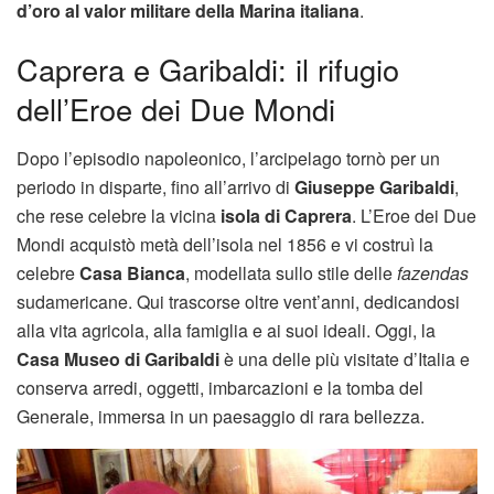
d’oro al valor militare della Marina italiana
.
Caprera e Garibaldi: il rifugio
dell’Eroe dei Due Mondi
Dopo l’episodio napoleonico, l’arcipelago tornò per un
periodo in disparte, fino all’arrivo di
Giuseppe Garibaldi
,
che rese celebre la vicina
isola di Caprera
. L’Eroe dei Due
Mondi acquistò metà dell’isola nel 1856 e vi costruì la
celebre
Casa Bianca
, modellata sullo stile delle
fazendas
sudamericane. Qui trascorse oltre vent’anni, dedicandosi
alla vita agricola, alla famiglia e ai suoi ideali. Oggi, la
Casa Museo di Garibaldi
è una delle più visitate d’Italia e
conserva arredi, oggetti, imbarcazioni e la tomba del
Generale, immersa in un paesaggio di rara bellezza.