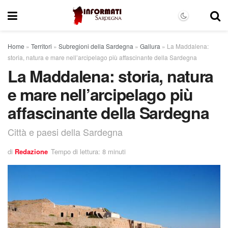
Home
»
Territori
»
Subregioni della Sardegna
»
Gallura
»
La Maddalena:
storia, natura e mare nell’arcipelago più affascinante della Sardegna
La Maddalena: storia, natura
e mare nell’arcipelago più
affascinante della Sardegna
Città e paesi della Sardegna
di
Redazione
Tempo di lettura: 8 minuti