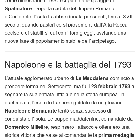
come dimostrano i
tafoni
scoperti nelle spiagge di
Spalmatore
. Dopo la caduta dell’Impero Romano
d’Occidente, l’isola fu abbandonata per secoli, fino al XVII
secolo, quando pastori corsi provenienti dall’Alta Rocca
decisero di stabilirsi qui con i loro greggi, avviando una
nuova fase di popolamento stabile dell’arcipelago.
Napoleone e la battaglia del 1793
L’attuale agglomerato urbano di
La Maddalena
cominciò a
prendere forma nel Settecento, ma fu il
23 febbraio 1793
a
segnare la sua entrata ufficiale nella storia europea. In
quella data, l’esercito francese guidato da un giovane
Napoleone Bonaparte
tentò senza successo di
conquistare l’isola. Le truppe maddalenine, comandate da
Domenico Millelire
, respinsero l’attacco e ottennero una
storica vittoria che valse al comandante la
prima medaglia