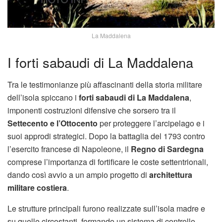
La Maddalena
I forti sabaudi di La Maddalena
Tra le testimonianze più affascinanti della storia militare
dell’isola spiccano i
forti sabaudi di La Maddalena
,
imponenti costruzioni difensive che sorsero tra il
Settecento e l’Ottocento
per proteggere l’arcipelago e i
suoi approdi strategici. Dopo la battaglia del 1793 contro
l’esercito francese di Napoleone, il
Regno di Sardegna
comprese l’importanza di fortificare le coste settentrionali,
dando così avvio a un ampio progetto di
architettura
militare costiera
.
Le strutture principali furono realizzate sull’isola madre e
su quelle circostanti, formando un sistema di controllo