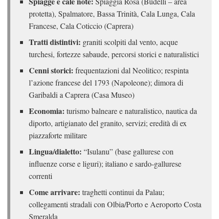
Spiagge e cale note:
Spiaggia Rosa (Budelli – area
protetta), Spalmatore, Bassa Trinità, Cala Lunga, Cala
Francese, Cala Coticcio (Caprera)
Tratti distintivi:
graniti scolpiti dal vento, acque
turchesi, fortezze sabaude, percorsi storici e naturalistici
Cenni storici:
frequentazioni dal Neolitico; respinta
l’azione francese del 1793 (Napoleone); dimora di
Garibaldi a Caprera (Casa Museo)
Economia:
turismo balneare e naturalistico, nautica da
diporto, artigianato del granito, servizi; eredità di ex
piazzaforte militare
Lingua/dialetto:
“Isulanu” (base gallurese con
influenze corse e liguri); italiano e sardo-gallurese
correnti
Come arrivare:
traghetti continui da Palau;
collegamenti stradali con Olbia/Porto e Aeroporto Costa
Smeralda