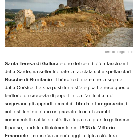
Torre di Longosardo
Santa Teresa di Gallura
è uno dei centri più affascinanti
della Sardegna settentrionale, affacciata sulle spettacolari
Bocche di Bonifacio
, il braccio di mare che la separa
dalla Corsica. La sua posizione strategica ha reso questo
territorio un crocevia di popoli fin dall’antichità: qui
sorgevano gli approdi romani di
Tibula
e
Longosardo
, i
cui resti testimoniano un passato ricco di scambi
commerciali e attività estrattive legate al granito gallurese.
Il paese, fondato ufficialmente nel 1808 da
Vittorio
Emanuele I
, conserva ancora oggi la tipica struttura