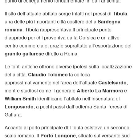
punto di collegamento fondamentale fin dall’antichità.
Il sito dell’attuale abitato sorge infatti nei pressi di
Tibula
,
una delle più importanti città costiere della
Sardegna
romana
. Tibula rappresentava il principale punto
d’approdo per chi proveniva dalla Corsica e un attivo
centro commerciale, grazie soprattutto all’esportazione del
granito gallurese
diretto a Roma.
Le fonti antiche offrono diverse ipotesi sulla localizzazione
della città.
Claudio Tolomeo
la colloca
approssimativamente nell’area dell’attuale
Castelsardo
,
mentre studiosi come il generale
Alberto La Marmora
e
William Smith
identificano l’abitato nell’insenatura di
Longosardo
, a pochi passi dall’odierna Santa Teresa di
Gallura.
Accanto al porto principale di Tibula esisteva un secondo
scalo romano, il
Porto Longone
, situato sul versante sud