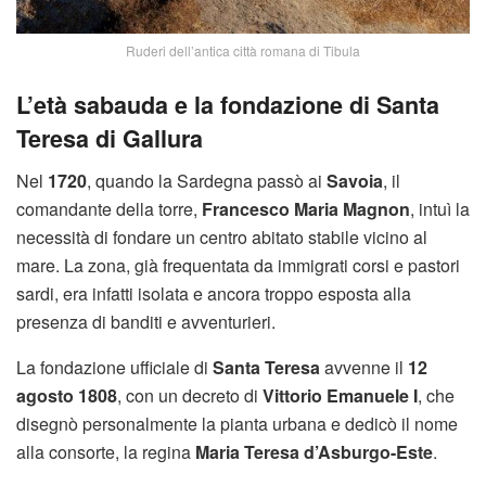
Ruderi dell’antica città romana di Tibula
L’età sabauda e la fondazione di Santa
Teresa di Gallura
Nel
1720
, quando la Sardegna passò ai
Savoia
, il
comandante della torre,
Francesco Maria Magnon
, intuì la
necessità di fondare un centro abitato stabile vicino al
mare. La zona, già frequentata da immigrati corsi e pastori
sardi, era infatti isolata e ancora troppo esposta alla
presenza di banditi e avventurieri.
La fondazione ufficiale di
Santa Teresa
avvenne il
12
agosto 1808
, con un decreto di
Vittorio Emanuele I
, che
disegnò personalmente la pianta urbana e dedicò il nome
alla consorte, la regina
Maria Teresa d’Asburgo-Este
.