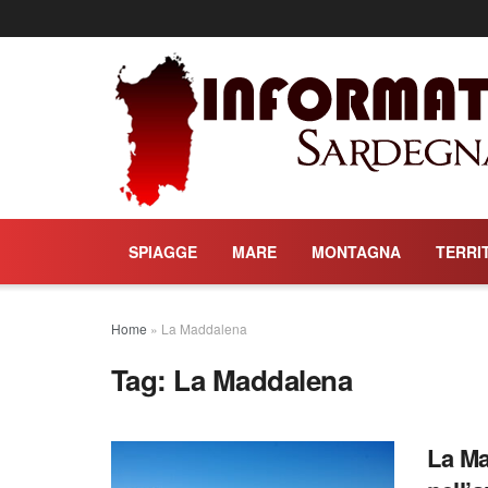
SPIAGGE
MARE
MONTAGNA
TERRI
Home
»
La Maddalena
Tag:
La Maddalena
La Ma