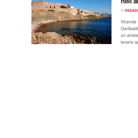
nell’
DI
REDAZ
Vicende 
Garibaldi
un ambie
tenere qu