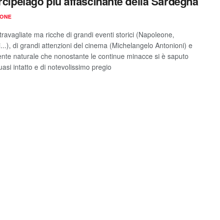
arcipelago più affascinante della Sardegna
IONE
travagliate ma ricche di grandi eventi storici (Napoleone,
...), di grandi attenzioni del cinema (Michelangelo Antonioni) e
nte naturale che nonostante le continue minacce si è saputo
asi intatto e di notevolissimo pregio