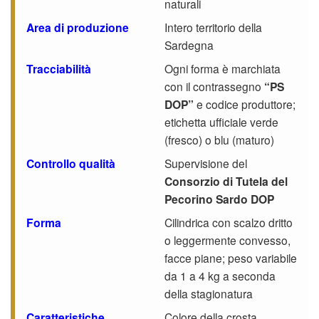
naturali
Area di produzione
Intero territorio della
Sardegna
Tracciabilità
Ogni forma è marchiata
con il contrassegno
“PS
DOP”
e codice produttore;
etichetta ufficiale verde
(fresco) o blu (maturo)
Controllo qualità
Supervisione del
Consorzio di Tutela del
Pecorino Sardo DOP
Forma
Cilindrica con scalzo dritto
o leggermente convesso,
facce piane; peso variabile
da 1 a 4 kg a seconda
della stagionatura
Caratteristiche
Colore della crosta