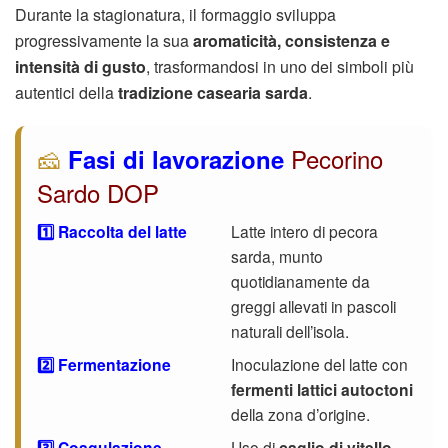
Durante la stagionatura, il formaggio sviluppa
progressivamente la sua
aromaticità, consistenza e
intensità di gusto
, trasformandosi in uno dei simboli più
autentici della
tradizione casearia sarda
.
🧀
Pecorino
Fasi di lavorazione
Sardo DOP
1️⃣ Raccolta del latte
Latte intero di pecora
sarda, munto
quotidianamente da
greggi allevati in pascoli
naturali dell’isola.
2️⃣ Fermentazione
Inoculazione del latte con
fermenti lattici autoctoni
della zona d’origine.
3️⃣ Coagulazione
Uso di
caglio di vitello