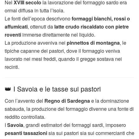
Nel
XVIII secolo
la lavorazione del formaggio sardo era
ormai diffusa in tutta l’isola.
Le fonti dell’epoca descrivono
formaggi bianchi, rossi o
affumicati
, ottenuti da
latte crudo riscaldato con pietre
roventi
immerse direttamente nel liquido.
La produzione avveniva nei
pinnettos di montagna
, le
tipiche capanne dei pastori, dove il formaggio veniva
lavorato nei mesi freddi, quando il gregge sostava nei
recinti.
👑 I Savoia e le tasse sui pastori
Con l’avvento del
Regno di Sardegna
e la dominazione
sabauda, la produzione del formaggio divenne una fonte di
reddito controllata.
I
Savoia
, grandi estimatori dei formaggi sardi, imposero
pesanti tassazioni
sia sui pastori sia sui commercianti che