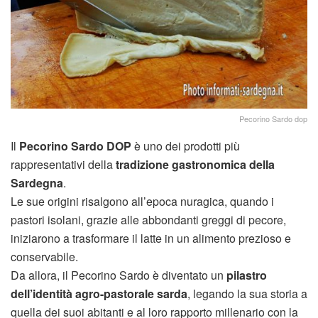
Pecorino Sardo dop
Il
Pecorino Sardo DOP
è uno dei prodotti più
rappresentativi della
tradizione gastronomica della
Sardegna
.
Le sue origini risalgono all’epoca nuragica, quando i
pastori isolani, grazie alle abbondanti greggi di pecore,
iniziarono a trasformare il latte in un alimento prezioso e
conservabile.
Da allora, il Pecorino Sardo è diventato un
pilastro
dell’identità agro-pastorale sarda
, legando la sua storia a
quella dei suoi abitanti e al loro rapporto millenario con la