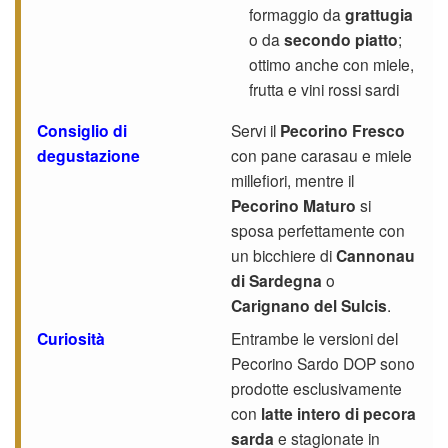
formaggio da
grattugia
o da
secondo piatto
;
ottimo anche con miele,
frutta e vini rossi sardi
Consiglio di
Servi il
Pecorino Fresco
degustazione
con pane carasau e miele
millefiori, mentre il
Pecorino Maturo
si
sposa perfettamente con
un bicchiere di
Cannonau
di Sardegna
o
Carignano del Sulcis
.
Curiosità
Entrambe le versioni del
Pecorino Sardo DOP sono
prodotte esclusivamente
con
latte intero di pecora
sarda
e stagionate in