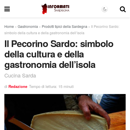
Home
»
Gastronomia
»
Prodotti tipici della Sardegna
»
Il Pecorino Sardo:
simbolo della cultura e della gastronomia dell’isola
Il Pecorino Sardo: simbolo
della cultura e della
gastronomia dell’isola
Cucina Sarda
di
Redazione
Tempo di lettura: 15 minuti