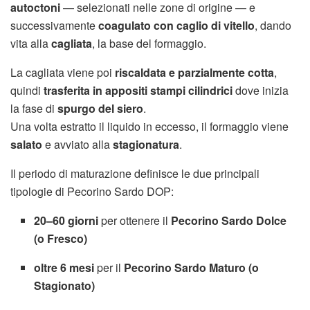
autoctoni
— selezionati nelle zone di origine — e
successivamente
coagulato con caglio di vitello
, dando
vita alla
cagliata
, la base del formaggio.
La cagliata viene poi
riscaldata e parzialmente cotta
,
quindi
trasferita in appositi stampi cilindrici
dove inizia
la fase di
spurgo del siero
.
Una volta estratto il liquido in eccesso, il formaggio viene
salato
e avviato alla
stagionatura
.
Il periodo di maturazione definisce le due principali
tipologie di Pecorino Sardo DOP:
20–60 giorni
per ottenere il
Pecorino Sardo Dolce
(o Fresco)
oltre 6 mesi
per il
Pecorino Sardo Maturo (o
Stagionato)