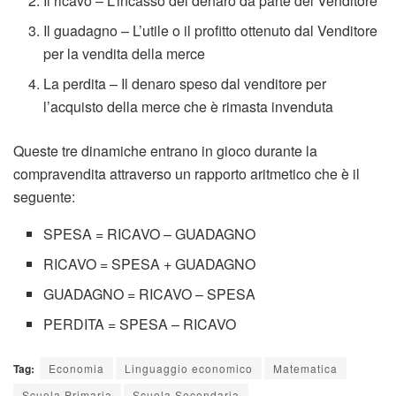
Il
ricavo
– L’incasso del denaro da parte del Venditore
Il
guadagno
– L’utile o il profitto ottenuto dal Venditore
per la vendita della merce
La
perdita
– Il denaro speso dal venditore per
l’acquisto della merce che è rimasta invenduta
Queste tre dinamiche entrano in gioco durante la
compravendita attraverso un rapporto aritmetico che è il
seguente:
SPESA = RICAVO – GUADAGNO
RICAVO = SPESA + GUADAGNO
GUADAGNO = RICAVO – SPESA
PERDITA = SPESA – RICAVO
Tag:
Economia
Linguaggio economico
Matematica
Scuola Primaria
Scuola Secondaria