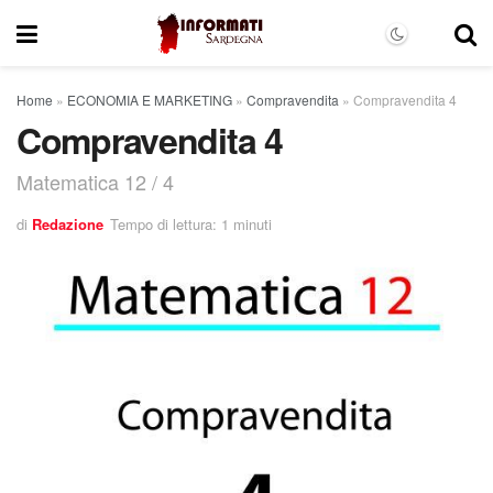
Home
»
ECONOMIA E MARKETING
»
Compravendita
»
Compravendita 4
Compravendita 4
Matematica 12 / 4
di
Redazione
Tempo di lettura: 1 minuti