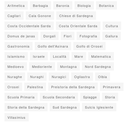
Aritmetica
Barbagia
Baronia
Biologia
Botanica
Cagliari
Cala Gonone
Chiese di Sardegna
Costa Occidentale Sarda
Costa Orientale Sarda
Cultura
Domus de janas
Dorgali
Fiori
Fotografia
Gallura
Gastronomia
Golfo dell'Asinara
Golfo di Orosei
Islamismo
Israele
Località
Mare
Matematica
Medioevo
Medioriente
Montagna
Nord Sardegna
Nuraghe
Nuraghi
Nuragici
Ogliastra
Olbia
Orosei
Palestina
Preistoria della Sardegna
Primavera
Scuola Primaria
Scuola Secondaria
Spiagge
Storia
Storia della Sardegna
Sud Sardegna
Sulcis Iglesiente
Villasimius