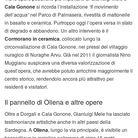
Cala Gonone
si ricorda l’installazione
“Il movimento
dell’acqua”
nel Parco di Palmasera, rivestita di mattonelle
in basalto e ceramica. Purtroppo oggi l’opera versa in stato
di degrado e abbandono. Un altro intervento è il
Cormorano in ceramica
, collocato lungo la
circonvallazione di Cala Gonone, nei pressi del villaggio
nuragico di Nuraghe Arvu. Già nel 2011 il giornalista Nino
Muggianu auspicava una diversa valorizzazione di
quest’opera, che avrebbe potuto arricchire maggiormente il
centro storico, rendendolo ancora più attrattivo per
residenti e visitatori.
Il pannello di Oliena e altre opere
Oltre a Dorgali e Cala Gonone, Gianluigi Mele ha lasciato
testimonianze artistiche anche in altri paesi della
Sardegna. A
Oliena
, lungo la via principale, è visibile un
bassorilievo in maiolica policroma di circa 15 metri,