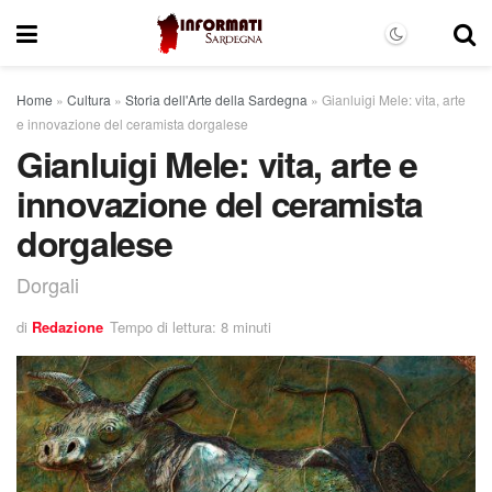
Home
»
Cultura
»
Storia dell'Arte della Sardegna
»
Gianluigi Mele: vita, arte
e innovazione del ceramista dorgalese
Gianluigi Mele: vita, arte e
innovazione del ceramista
dorgalese
Dorgali
di
Redazione
Tempo di lettura: 8 minuti