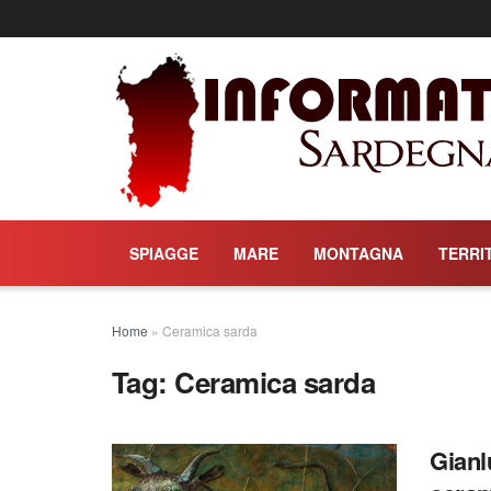
SPIAGGE
MARE
MONTAGNA
TERRI
Home
»
Ceramica sarda
Tag:
Ceramica sarda
Gianl