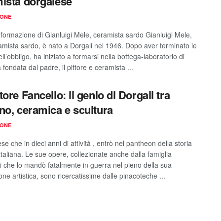
ista dorgalese
IONE
e formazione di Gianluigi Mele, ceramista sardo Gianluigi Mele,
amista sardo, è nato a Dorgali nel 1946. Dopo aver terminato le
ll’obbligo, ha iniziato a formarsi nella bottega-laboratorio di
fondata dal padre, il pittore e ceramista ...
ore Fancello: il genio di Dorgali tra
no, ceramica e scultura
IONE
ese che in dieci anni di attività , entrò nel pantheon della storia
 italiana. Le sue opere, collezionate anche dalla famiglia
i che lo mandò fatalmente in guerra nel pieno della sua
ne artistica, sono ricercatissime dalle pinacoteche ...