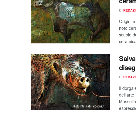
ceram
DI
REDAZ
Origini 
noto cer
scuole de
ceramica 
Salvat
diseg
DI
REDAZ
Il dorgal
dell'arte
Mussolin
espressio