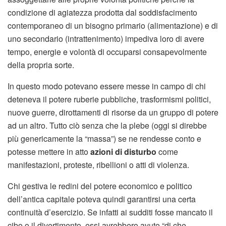
condizione di agiatezza prodotta dal soddisfacimento
contemporaneo di un bisogno primario (alimentazione) e di
uno secondario (intrattenimento) impediva loro di avere
tempo, energie e volontà di occuparsi consapevolmente
della propria sorte.
In questo modo potevano essere messe in campo di chi
deteneva il potere ruberie pubbliche, trasformismi politici,
nuove guerre, dirottamenti di risorse da un gruppo di potere
ad un altro. Tutto ciò senza che la plebe (oggi si direbbe
più genericamente la “massa”) se ne rendesse conto e
potesse mettere in atto
azioni di disturbo
come
manifestazioni, proteste, ribellioni o atti di violenza.
Chi gestiva le redini del potere economico e politico
dell’antica capitale poteva quindi garantirsi una certa
continuità d’esercizio. Se infatti ai sudditi fosse mancato il
cibo o il divertimento, essi avrebbero avuto “di che