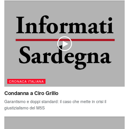
CRONACA ITALIANA
Condanna a Ciro Grillo
Garantismo e doppi standard: il caso che mette in crisi il
giustizialismo del M5S