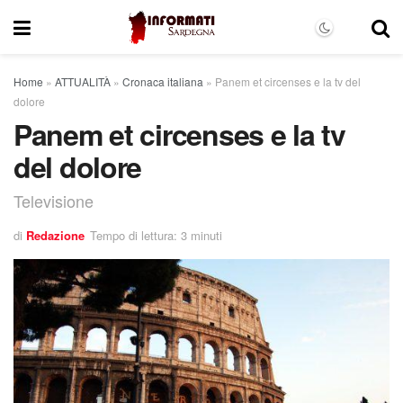
Home
»
ATTUALITÀ
»
Cronaca italiana
»
Panem et circenses e la tv del
dolore
Panem et circenses e la tv
del dolore
Televisione
di
Redazione
Tempo di lettura: 3 minuti