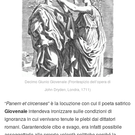
Decimo Giunio Giovenale (Frontespizio dell’opera di
John Dryden, Londra, 1711)
“
Panem et circenses
” è la locuzione con cui il poeta satirico
Giovenale
intendeva ironizzare sulle condizioni di
ignoranza in cui venivano tenute le plebi dai dittatori
romani. Garantendole cibo e svago, era infatti possibile
assoggettarle alle proprie volontà politiche perché la