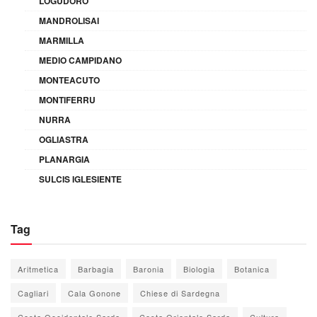
LOGUDORO
MANDROLISAI
MARMILLA
MEDIO CAMPIDANO
MONTEACUTO
MONTIFERRU
NURRA
OGLIASTRA
PLANARGIA
SULCIS IGLESIENTE
Tag
Aritmetica
Barbagia
Baronia
Biologia
Botanica
Cagliari
Cala Gonone
Chiese di Sardegna
Costa Occidentale Sarda
Costa Orientale Sarda
Cultura