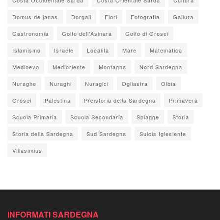
Domus de janas
Dorgali
Fiori
Fotografia
Gallura
Gastronomia
Golfo dell'Asinara
Golfo di Orosei
Islamismo
Israele
Località
Mare
Matematica
Medioevo
Medioriente
Montagna
Nord Sardegna
Nuraghe
Nuraghi
Nuragici
Ogliastra
Olbia
Orosei
Palestina
Preistoria della Sardegna
Primavera
Scuola Primaria
Scuola Secondaria
Spiagge
Storia
Storia della Sardegna
Sud Sardegna
Sulcis Iglesiente
Villasimius
INFORMATI SARDEGNA