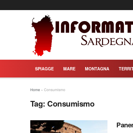
SPIAGGE
MARE
MONTAGNA
TERRI
Home
»
Consumismo
Tag:
Consumismo
Panem