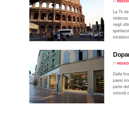
DI
REDAZ
La Tv de
violenza 
negli ul
spettacol
intratten
Dopam
DI
REDAZ
Dalla fi
paesi occ
parte de
volontà d