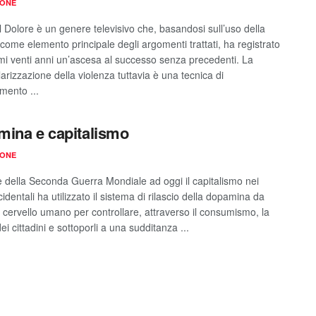
IONE
l Dolore è un genere televisivo che, basandosi sull’uso della
come elemento principale degli argomenti trattati, ha registrato
timi venti anni un’ascesa al successo senza precedenti. La
arizzazione della violenza tuttavia è una tecnica di
imento ...
ina e capitalismo
IONE
ne della Seconda Guerra Mondiale ad oggi il capitalismo nei
identali ha utilizzato il sistema di rilascio della dopamina da
l cervello umano per controllare, attraverso il consumismo, la
ei cittadini e sottoporli a una sudditanza ...