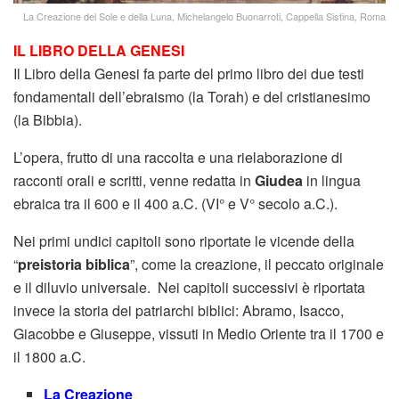
La Creazione del Sole e della Luna, Michelangelo Buonarroti, Cappella Sistina, Roma
IL LIBRO DELLA GENESI
Il Libro della Genesi fa parte del primo libro dei due testi
fondamentali dell’ebraismo (la Torah) e del cristianesimo
(la Bibbia).
L’opera, frutto di una raccolta e una rielaborazione di
racconti orali e scritti, venne redatta in
Giudea
in lingua
ebraica tra il 600 e il 400 a.C. (VI° e V° secolo a.C.).
Nei primi undici capitoli sono riportate le vicende della
“
preistoria biblica
”, come la creazione, il peccato originale
e il diluvio universale. Nei capitoli successivi è riportata
invece la storia dei patriarchi biblici: Abramo, Isacco,
Giacobbe e Giuseppe, vissuti in Medio Oriente tra il 1700 e
il 1800 a.C.
La Creazione