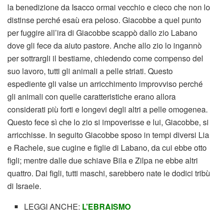
la benedizione da Isacco ormai vecchio e cieco che non lo
distinse perché esaù era peloso. Giacobbe a quel punto
per fuggire all’ira di Giacobbe scappò dallo zio Labano
dove gli fece da aiuto pastore. Anche allo zio lo ingannò
per sottrargli il bestiame, chiedendo come compenso del
suo lavoro, tutti gli animali a pelle striati. Questo
espediente gli valse un arricchimento improvviso perché
gli animali con quelle caratteristiche erano allora
considerati più forti e longevi degli altri a pelle omogenea.
Questo fece sì che lo zio si impoverisse e lui, Giacobbe, si
arricchisse. In seguito Giacobbe sposo in tempi diversi Lia
e Rachele, sue cugine e figlie di Labano, da cui ebbe otto
figli; mentre dalle due schiave Bila e Zilpa ne ebbe altri
quattro. Dai figli, tutti maschi, sarebbero nate le dodici tribù
di Israele.
LEGGI ANCHE:
L’EBRAISMO