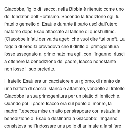
Giacobbe, figlio di Isacco, nella Bibbia è ritenuto come uno
dei fondatori dell’Ebraismo. Secondo la tradizione egli fu
fratello gemello di Esaù e durante il parto uscì dall’utero
materno dopo Esaù attaccato al tallone di quest’ultimo.
(Giacobbe infatti deriva da ageb, che vuol dire “tallone”). La
regola di eredità prevedeva che il diritto di primogenitura
fosse assegnato al primo nato ma egli, con l’inganno, riuscì
a ottenere la benedizione del padre, Isacco nonostante
non fosse il suo preferito.
Il fratello Esaù era un cacciatore e un giorno, di rientro da
una battuta di caccia, stanco e affamato, vendette al fratello
Giacobbe la sua primogenitura per un piatto di lenticchie.
Quando poi il padre Isacco era sul punto di morire, la
madre Rebecca mise un atto per strappare con astuzia la
benedizione di Esaù e destinarla a Giacobbe: l’inganno
consisteva nell’indossare una pelle di animale a farsi fare