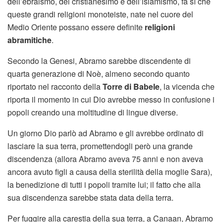
dell’ebraismo, del cristianesimo e dell’islamismo, fa sì che
queste grandi religioni monoteiste, nate nel cuore del
Medio Oriente possano essere definite
religioni
abramitiche
.
Secondo la Genesi, Abramo sarebbe discendente di
quarta generazione di Noè, almeno secondo quanto
riportato nel racconto della
Torre di Babele
, la vicenda che
riporta il momento in cui Dio avrebbe messo in confusione i
popoli creando una moltitudine di lingue diverse.
Un giorno Dio parlò ad Abramo e gli avrebbe ordinato di
lasciare la sua terra, promettendogli però una grande
discendenza (allora Abramo aveva 75 anni e non aveva
ancora avuto figli a causa della sterilità della moglie Sara),
la benedizione di tutti i popoli tramite lui; il fatto che alla
sua discendenza sarebbe stata data della terra.
Per fuggire alla carestia della sua terra, a Canaan, Abramo