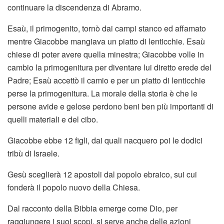
continuare la discendenza di Abramo.
Esaù, il primogenito, tornò dai campi stanco ed affamato
mentre Giacobbe mangiava un piatto di lenticchie. Esaù
chiese di poter avere quella minestra; Giacobbe volle in
cambio la primogenitura per diventare lui diretto erede del
Padre; Esaù accettò il camio e per un piatto di lenticchie
perse la primogenitura. La morale della storia è che le
persone avide e gelose perdono beni ben più importanti di
quelli materiali e del cibo.
Giacobbe ebbe 12 figli, dai quali nacquero poi le dodici
tribù di Israele.
Gesù sceglierà 12 apostoli dal popolo ebraico, sui cui
fonderà il popolo nuovo della Chiesa.
Dal racconto della Bibbia emerge come Dio, per
raggiungere i suoi scopi, si serve anche delle azioni