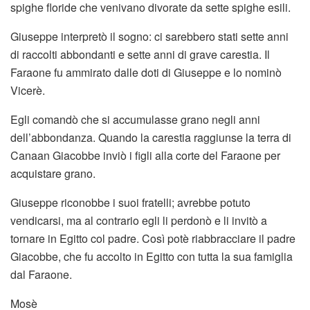
spighe floride che venivano divorate da sette spighe esili.
Giuseppe interpretò il sogno: ci sarebbero stati sette anni
di raccolti abbondanti e sette anni di grave carestia. Il
Faraone fu ammirato dalle doti di Giuseppe e lo nominò
Vicerè.
Egli comandò che si accumulasse grano negli anni
dell’abbondanza. Quando la carestia raggiunse la terra di
Canaan Giacobbe inviò i figli alla corte del Faraone per
acquistare grano.
Giuseppe riconobbe i suoi fratelli; avrebbe potuto
vendicarsi, ma al contrario egli li perdonò e li invitò a
tornare in Egitto col padre. Così potè riabbracciare il padre
Giacobbe, che fu accolto in Egitto con tutta la sua famiglia
dal Faraone.
Mosè