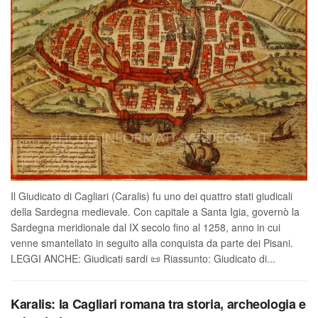
Il Giudicato di Cagliari (Caralis) fu uno dei quattro stati giudicali
della Sardegna medievale. Con capitale a Santa Igia, governò la
Sardegna meridionale dal IX secolo fino al 1258, anno in cui
venne smantellato in seguito alla conquista da parte dei Pisani.
LEGGI ANCHE: Giudicati sardi 📜 Riassunto: Giudicato di...
Karalis: la Cagliari romana tra storia, archeologia e