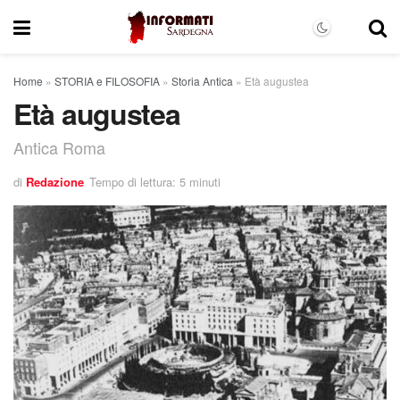
Home
»
STORIA e FILOSOFIA
»
Storia Antica
»
Età augustea
Età augustea
Antica Roma
di
Redazione
Tempo di lettura: 5 minuti