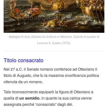
Battaglia di Azio (Grecia) tra Antonio e Ottaviano. Dipinto di quadro di
Lorenzo A. Castro (1672).
Titolo consacrato
Nel 27 a.C. il Senato romano conferisce ad Ottaviano il
titolo di Augusto, che fu la massima onorificenza politica
ottenuta da un romano.
Tale riconoscimento equiparò la figura di Ottaviano a
quella di
un semidio
, in quanto la sua carica venne
assegnata perché “consacrato” dagli dèi.