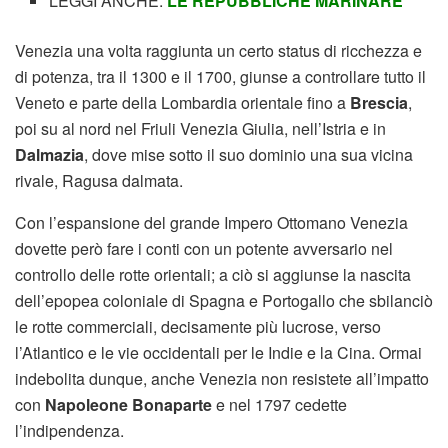
LEGGI ANCHE:
LE REPUBBLICHE MARINARE
Venezia una volta raggiunta un certo status di ricchezza e
di potenza, tra il 1300 e il 1700, giunse a controllare tutto il
Veneto e parte della Lombardia orientale fino a
Brescia
,
poi su al nord nel Friuli Venezia Giulia, nell’Istria e in
Dalmazia
, dove mise sotto il suo dominio una sua vicina
rivale, Ragusa dalmata.
Con l’espansione del grande Impero Ottomano Venezia
dovette però fare i conti con un potente avversario nel
controllo delle rotte orientali; a ciò si aggiunse la nascita
dell’epopea coloniale di Spagna e Portogallo che sbilanciò
le rotte commerciali, decisamente più lucrose, verso
l’Atlantico e le vie occidentali per le Indie e la Cina. Ormai
indebolita dunque, anche Venezia non resistete all’impatto
con
Napoleone Bonaparte
e nel 1797 cedette
l’indipendenza.