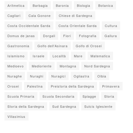
Aritmetica
Barbagia
Baronia
Biologia
Botanica
Cagliari
Cala Gonone
Chiese di Sardegna
Costa Occidentale Sarda
Costa Orientale Sarda
Cultura
Domus de janas
Dorgali
Fiori
Fotografia
Gallura
Gastronomia
Golfo dell'Asinara
Golfo di Orosei
Islamismo
Israele
Località
Mare
Matematica
Medioevo
Medioriente
Montagna
Nord Sardegna
Nuraghe
Nuraghi
Nuragici
Ogliastra
Olbia
Orosei
Palestina
Preistoria della Sardegna
Primavera
Scuola Primaria
Scuola Secondaria
Spiagge
Storia
Storia della Sardegna
Sud Sardegna
Sulcis Iglesiente
Villasimius