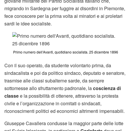
giovane militante del Partito Socialista Italiano che,
migrando in Sardegna per fuggire ai disordini in Piemonte,
fece conoscere per la prima volta ai minatori e ai proletari
sardi le idee socialiste.
Primo numero dell’Avanti, quotidiano socialista. 25 dicembre 1896
Con il suo operato, da studente volontario prima, da
sindacalista e poi da politico sindaco, deputato e senatore,
trasmise alle classi subalterne sarde, da sempre
sottomesse allo sfruttamento padronale, la
coscienza di
classe
e la possibilità di ottenere, attraverso la protesta
civile e l’organizzazione in comitati o sindacati,
riconoscimenti politici ed economici altrimenti impensabili.
Giuseppe Cavallera condusse la maggior parte delle lotte
nel Sulcis Iglesiente, in particolare a
Carloforte
dove nel