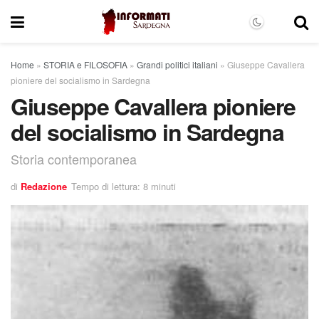
Home
»
STORIA e FILOSOFIA
»
Grandi politici italiani
»
Giuseppe Cavallera
pioniere del socialismo in Sardegna
Giuseppe Cavallera pioniere
del socialismo in Sardegna
Storia contemporanea
di
Redazione
Tempo di lettura: 8 minuti