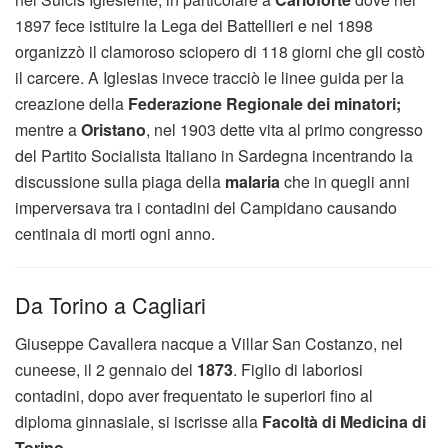
1897 fece istituire la Lega dei Battellieri e nel 1898
organizzò il clamoroso sciopero di 118 giorni che gli costò
il carcere. A Iglesias invece tracciò le linee guida per la
creazione della
Federazione Regionale dei minatori;
mentre a
Oristano
, nel 1903 dette vita al primo congresso
del Partito Socialista Italiano in Sardegna incentrando la
discussione sulla piaga della
malaria
che in quegli anni
imperversava tra i contadini del Campidano causando
centinaia di morti ogni anno.
Da Torino a Cagliari
Giuseppe Cavallera nacque a Villar San Costanzo, nel
cuneese, il 2 gennaio del
1873
. Figlio di laboriosi
contadini, dopo aver frequentato le superiori fino al
diploma ginnasiale, si iscrisse alla
Facoltà di Medicina di
Torino
.