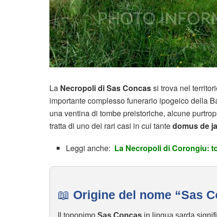
La
Necropoli di Sas Concas
si trova nel territor
importante complesso funerario ipogeico della Ba
una ventina di tombe preistoriche, alcune purtro
tratta di uno dei rari casi in cui tante
domus de j
Leggi anche:
La Necropoli di Corongiu: to
📖
Origine del nome “Sas 
Il toponimo
Sas Concas
in lingua sarda signifi