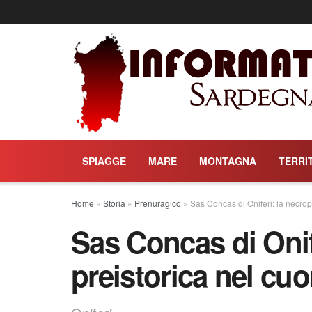
SPIAGGE
MARE
MONTAGNA
TERRI
Home
»
Storia
»
Prenuragico
»
Sas Concas di Oniferi: la necrop
Sas Concas di Onif
preistorica nel cuo