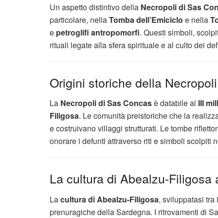
Un aspetto distintivo della
Necropoli di Sas Co
particolare, nella
Tomba dell’Emiciclo
e nella
T
e
petroglifi antropomorfi
. Questi simboli, scolpi
rituali legate alla sfera spirituale e al culto dei def
Origini storiche della Necropo
La
Necropoli di Sas Concas
è databile al
III mi
Filigosa
. Le comunità preistoriche che la realizz
e costruivano villaggi strutturati. Le tombe riflett
onorare i defunti attraverso riti e simboli scolpiti n
La cultura di Abealzu-Filigosa 
La
cultura di Abealzu-Filigosa
, sviluppatasi tra
prenuragiche della Sardegna. I ritrovamenti di S