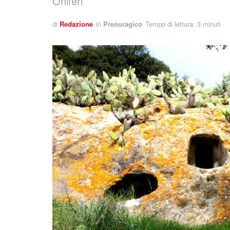
Oniferi
di
Redazione
in
Prenuragico
Tempo di lettura: 3 minuti