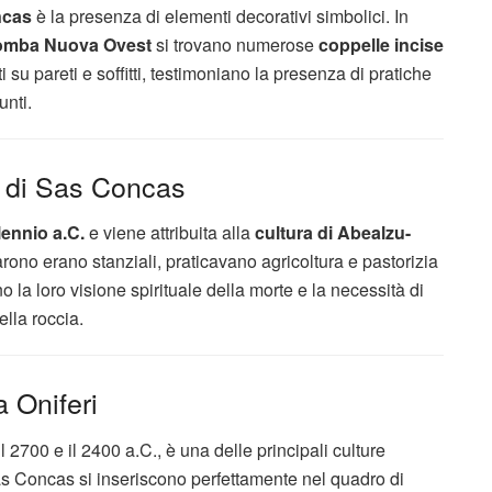
ncas
è la presenza di elementi decorativi simbolici. In
omba Nuova Ovest
si trovano numerose
coppelle incise
ti su pareti e soffitti, testimoniano la presenza di pratiche
unti.
li di Sas Concas
llennio a.C.
e viene attribuita alla
cultura di Abealzu-
arono erano stanziali, praticavano agricoltura e pastorizia
ono la loro visione spirituale della morte e la necessità di
ella roccia.
a Oniferi
 il 2700 e il 2400 a.C., è una delle principali culture
as Concas si inseriscono perfettamente nel quadro di