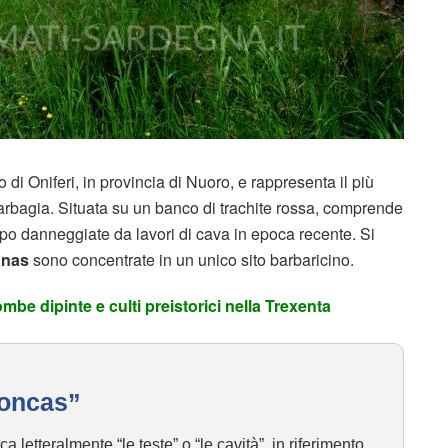
io di Oniferi, in provincia di Nuoro, e rappresenta il più
rbagia. Situata su un banco di trachite rossa, comprende
ppo danneggiate da lavori di cava in epoca recente. Si
anas
sono concentrate in un unico sito barbaricino.
mbe dipinte e culti preistorici nella Trexenta
Concas”
ca letteralmente “le teste” o “le cavità”, in riferimento