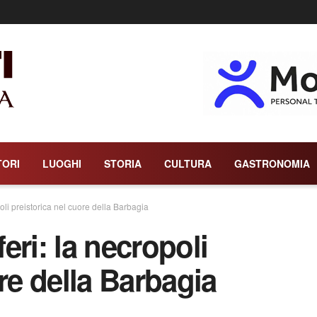
TORI
LUOGHI
STORIA
CULTURA
GASTRONOMIA
oli preistorica nel cuore della Barbagia
eri: la necropoli
re della Barbagia