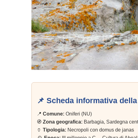
📌 Scheda informativa dell
📍
Comune:
Oniferi (NU)
🧭
Zona geografica:
Barbagia, Sardegna centr
🏺
Tipologia:
Necropoli con domus de janas
🕰️
Epoca:
III millennio a.C. – Cultura di Abea