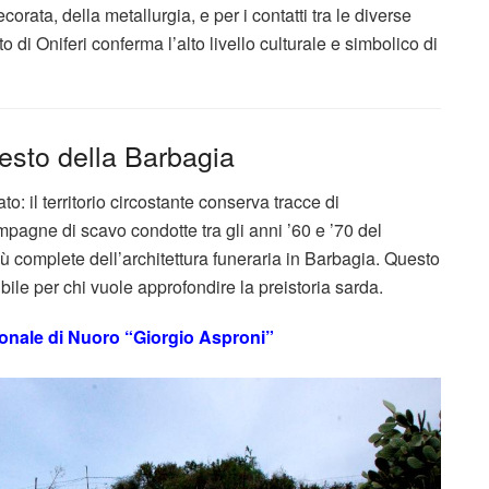
corata, della metallurgia, e per i contatti tra le diverse
to di Oniferi conferma l’alto livello culturale e simbolico di
testo della Barbagia
o: il territorio circostante conserva tracce di
pagne di scavo condotte tra gli anni ’60 e ’70 del
ù complete dell’architettura funeraria in Barbagia. Questo
bile per chi vuole approfondire la preistoria sarda.
nale di Nuoro “Giorgio Asproni”