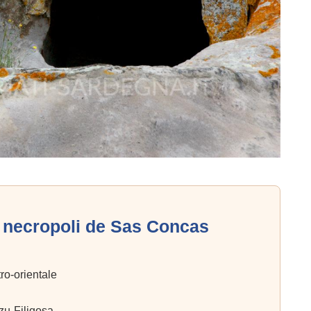
a necropoli de Sas Concas
o-orientale
lzu-Filigosa