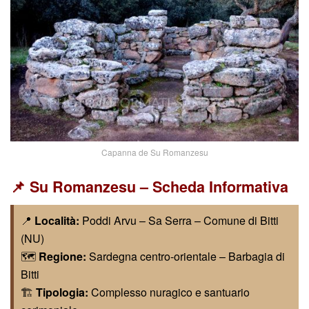
Capanna de Su Romanzesu
📌 Su Romanzesu – Scheda Informativa
📍
Località:
Poddi Arvu – Sa Serra – Comune di Bitti
(NU)
🗺️
Regione:
Sardegna centro-orientale – Barbagia di
Bitti
🏗️
Tipologia:
Complesso nuragico e santuario