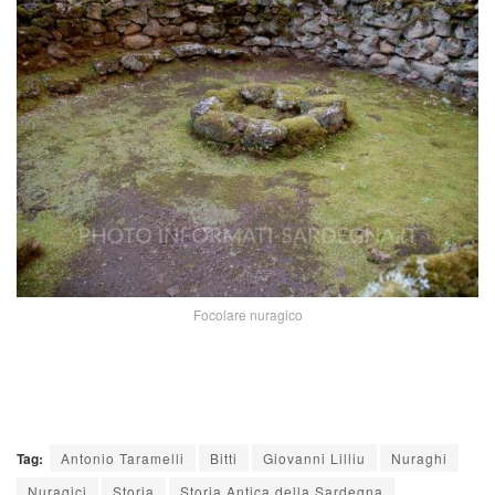
Focolare nuragico
Tag:
Antonio Taramelli
Bitti
Giovanni Lilliu
Nuraghi
Nuragici
Storia
Storia Antica della Sardegna