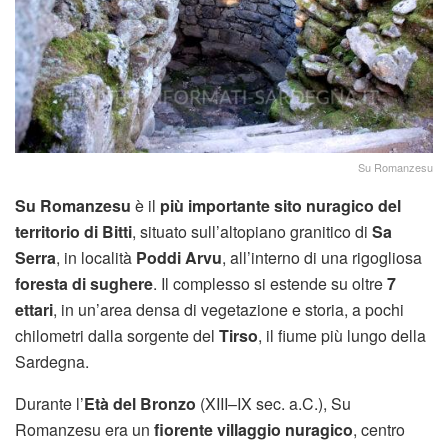
Su Romanzesu
Su Romanzesu
è il
più importante sito nuragico del
territorio di Bitti
, situato sull’altopiano granitico di
Sa
Serra
, in località
Poddi Arvu
, all’interno di una rigogliosa
foresta di sughere
. Il complesso si estende su oltre
7
ettari
, in un’area densa di vegetazione e storia, a pochi
chilometri dalla sorgente del
Tirso
, il fiume più lungo della
Sardegna.
Durante l’
Età del Bronzo
(XIII–IX sec. a.C.), Su
Romanzesu era un
fiorente villaggio nuragico
, centro