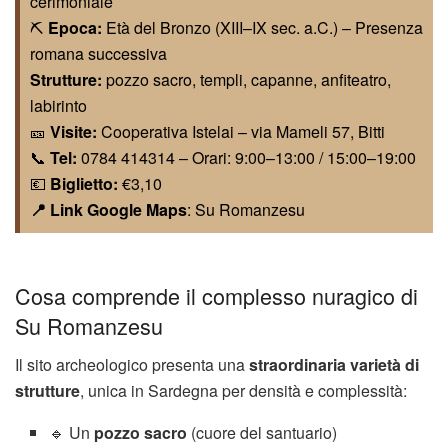
cerimoniale
⛏️
Epoca:
Età del Bronzo (XIII–IX sec. a.C.) – Presenza
romana successiva
Strutture:
pozzo sacro, templi, capanne, anfiteatro,
labirinto
🎫
Visite:
Cooperativa Istelai – via Mameli 57, Bitti
📞
Tel:
0784 414314 – Orari: 9:00–13:00 / 15:00–19:00
💶
Biglietto:
€3,10
📍 Link Google Maps
: Su Romanzesu
Cosa comprende il complesso nuragico di
Su Romanzesu
Il sito archeologico presenta una
straordinaria varietà di
strutture
, unica in Sardegna per densità e complessità:
🔹 Un
pozzo sacro
(cuore del santuario)