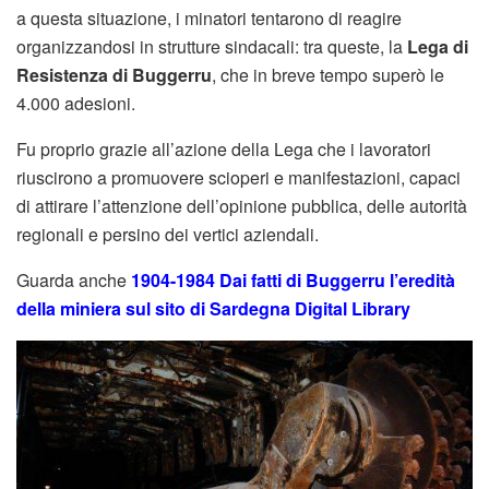
a questa situazione, i minatori tentarono di reagire
organizzandosi in strutture sindacali: tra queste, la
Lega di
Resistenza di Buggerru
, che in breve tempo superò le
4.000 adesioni.
Fu proprio grazie all’azione della Lega che i lavoratori
riuscirono a promuovere scioperi e manifestazioni, capaci
di attirare l’attenzione dell’opinione pubblica, delle autorità
regionali e persino dei vertici aziendali.
Guarda anche
1904-1984 Dai fatti di Buggerru l’eredità
della miniera sul sito di Sardegna Digital Library