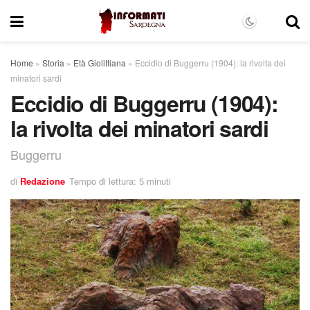
Home
»
Storia
»
Età Giolittiana
»
Eccidio di Buggerru (1904): la rivolta dei
minatori sardi
Eccidio di Buggerru (1904):
la rivolta dei minatori sardi
Buggerru
di
Redazione
Tempo di lettura: 5 minuti