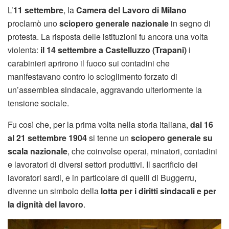
L’
11 settembre
, la
Camera del Lavoro di Milano
proclamò uno
sciopero generale nazionale
in segno di
protesta. La risposta delle istituzioni fu ancora una volta
violenta:
il 14 settembre a Castelluzzo (Trapani)
i
carabinieri aprirono il fuoco sui contadini che
manifestavano contro lo scioglimento forzato di
un’assemblea sindacale, aggravando ulteriormente la
tensione sociale.
Fu così che, per la prima volta nella storia italiana,
dal 16
al 21 settembre 1904
si tenne un
sciopero generale su
scala nazionale
, che coinvolse operai, minatori, contadini
e lavoratori di diversi settori produttivi. Il sacrificio dei
lavoratori sardi, e in particolare di quelli di Buggerru,
divenne un simbolo della
lotta per i diritti sindacali e per
la dignità del lavoro
.