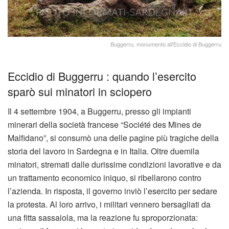
Buggerru, monumento all'Eccidio di Buggerru
Eccidio di Buggerru : quando l’esercito
sparò sui minatori in sciopero
Il 4 settembre 1904, a Buggerru, presso gli impianti
minerari della società francese “Société des Mines de
Malfidano”, si consumò una delle pagine più tragiche della
storia del lavoro in Sardegna e in Italia. Oltre duemila
minatori, stremati dalle durissime condizioni lavorative e da
un trattamento economico iniquo, si ribellarono contro
l’azienda. In risposta, il governo inviò l’esercito per sedare
la protesta. Al loro arrivo, i militari vennero bersagliati da
una fitta sassaiola, ma la reazione fu sproporzionata: