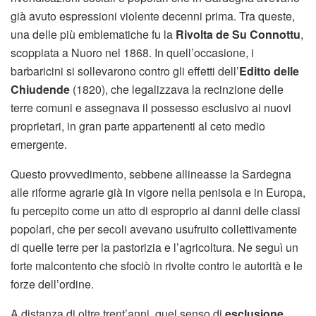
già avuto espressioni violente decenni prima. Tra queste,
una delle più emblematiche fu la
Rivolta de Su Connottu
,
scoppiata a Nuoro nel 1868. In quell’occasione, i
barbaricini si sollevarono contro gli effetti dell’
Editto delle
Chiudende
(1820), che legalizzava la recinzione delle
terre comuni e assegnava il possesso esclusivo ai nuovi
proprietari, in gran parte appartenenti al ceto medio
emergente.
Questo provvedimento, sebbene allineasse la Sardegna
alle riforme agrarie già in vigore nella penisola e in Europa,
fu percepito come un atto di esproprio ai danni delle classi
popolari, che per secoli avevano usufruito collettivamente
di quelle terre per la pastorizia e l’agricoltura. Ne seguì un
forte malcontento che sfociò in rivolte contro le autorità e le
forze dell’ordine.
A distanza di oltre trent’anni, quel senso di
esclusione