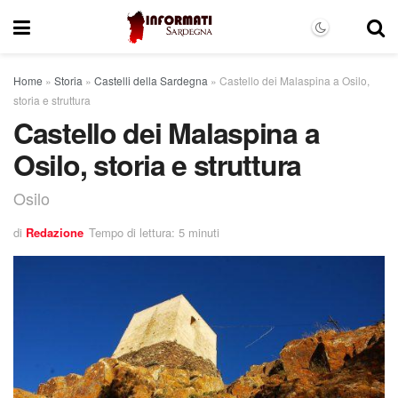
Home
»
Storia
»
Castelli della Sardegna
»
Castello dei Malaspina a Osilo,
storia e struttura
Castello dei Malaspina a
Osilo, storia e struttura
Osilo
di
Redazione
Tempo di lettura: 5 minuti