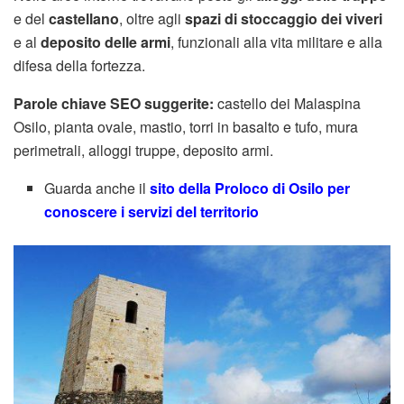
e del
castellano
, oltre agli
spazi di stoccaggio dei viveri
e al
deposito delle armi
, funzionali alla vita militare e alla
difesa della fortezza.
Parole chiave SEO suggerite:
castello dei Malaspina
Osilo, pianta ovale, mastio, torri in basalto e tufo, mura
perimetrali, alloggi truppe, deposito armi.
Guarda anche il
sito della Proloco di Osilo per
conoscere i servizi del territorio