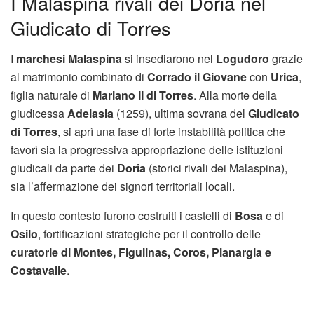
I Malaspina rivali dei Doria nel
Giudicato di Torres
I
marchesi Malaspina
si insediarono nel
Logudoro
grazie
al matrimonio combinato di
Corrado il Giovane
con
Urica
,
figlia naturale di
Mariano II di Torres
. Alla morte della
giudicessa
Adelasia
(1259), ultima sovrana del
Giudicato
di Torres
, si aprì una fase di forte instabilità politica che
favorì sia la progressiva appropriazione delle istituzioni
giudicali da parte dei
Doria
(storici rivali dei Malaspina),
sia l’affermazione dei signori territoriali locali.
In questo contesto furono costruiti i castelli di
Bosa
e di
Osilo
, fortificazioni strategiche per il controllo delle
curatorie di Montes, Figulinas, Coros, Planargia e
Costavalle
.