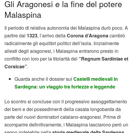
Gli Aragonesi e la fine del potere
Malaspina
Il periodo di relativa autonomia dei Malaspina durò poco. A
partire dal
1323
, l’arrivo della
Corona d’Aragona
cambiò
radicalmente gli equilibri politici dell’isola. Inizialmente
alleati degli aragonesi, i Malaspina entrarono presto in
conflitto con loro per la titolarità del
“Regnum Sardiniae et
Corsicae”
.
Guarda anche il dossier sui
Castelli medievali in
Sardegna: un viaggio tra fortezze e leggende
Lo scontro si concluse con il progressivo assoggettamento
dei beni e dei possedimenti della casata longobarda da
parte dei nuovi dominatori catalano-aragonesi. Prima di
scomparire definitivamente, i Malaspina lasciarono però un
segno indelebile nella
storia medievale della Sardegna
,