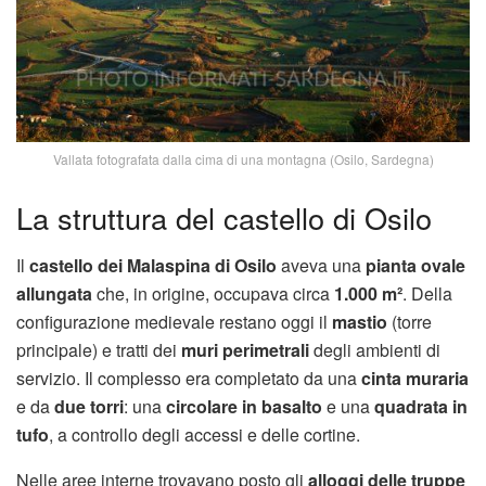
Vallata fotografata dalla cima di una montagna (Osilo, Sardegna)
La struttura del castello di Osilo
Il
castello dei Malaspina di Osilo
aveva una
pianta ovale
allungata
che, in origine, occupava circa
1.000 m²
. Della
configurazione medievale restano oggi il
mastio
(torre
principale) e tratti dei
muri perimetrali
degli ambienti di
servizio. Il complesso era completato da una
cinta muraria
e da
due torri
: una
circolare in basalto
e una
quadrata in
tufo
, a controllo degli accessi e delle cortine.
Nelle aree interne trovavano posto gli
alloggi delle truppe