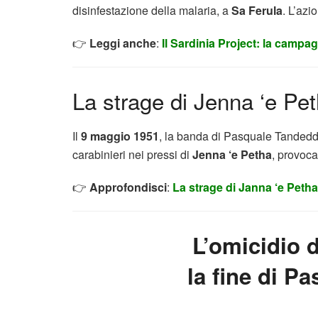
disinfestazione della malaria, a
Sa Ferula
. L’azi
👉
Leggi anche
:
Il Sardinia Project: la campa
La strage di Jenna ‘e Pe
Il
9 maggio 1951
, la banda di Pasquale Tandedd
carabinieri nei pressi di
Jenna ‘e Petha
, provoca
👉
Approfondisci
:
La strage di Janna ‘e Petha
L’omicidio d
la fine di P