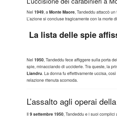
L’uccisione dei carabinieri a 
Nel
1949
, a
Monte Maore
, Tandeddu attaccò un 
L’azione si concluse tragicamente con la morte d
La lista delle spie aff
Nel
1950
, Tandeddu fece affiggere sulla porta d
spie, minacciando di ucciderle. Tra queste, la pr
Liandru
. La donna fu effettivamente uccisa, così
relazione ritenuta scomoda.
L’assalto agli operai della
Il
9 settembre 1950
, Tandeddu e i suoi complici