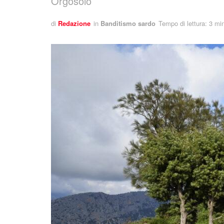
Orgosolo
di
Redazione
in
Banditismo sardo
Tempo di lettura: 3 min