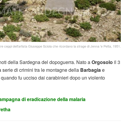
 tre ceppi dell'artista Giuseppe Sciola che ricordano la strage di Jenna 'e Petta, 1951.
 noti della Sardegna del dopoguerra. Nato a
Orgosolo
il 3
serie di crimini tra le montagne della
Barbagia
e
, quando fu ucciso dai carabinieri dopo un violento
 campagna di eradicazione della malaria
Petha