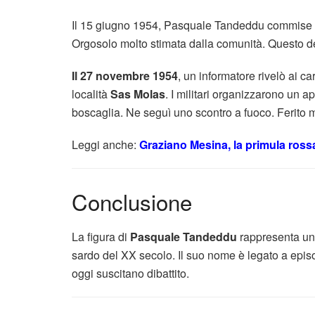
Il 15 giugno 1954, Pasquale Tandeddu commise l’
Orgosolo molto stimata dalla comunità. Questo deli
Il 27 novembre 1954
, un informatore rivelò ai ca
località
Sas Molas
. I militari organizzarono un 
boscaglia. Ne seguì uno scontro a fuoco. Ferito
Leggi anche:
Graziano Mesina, la primula ross
Conclusione
La figura di
Pasquale Tandeddu
rappresenta un
sardo del XX secolo. Il suo nome è legato a epis
oggi suscitano dibattito.