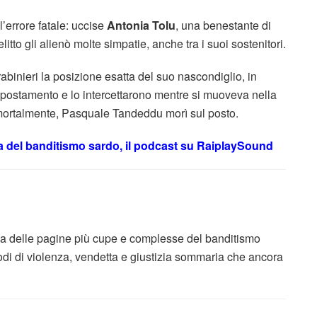
errore fatale: uccise
Antonia Tolu
, una benestante di
tto gli alienò molte simpatie, anche tra i suoi sostenitori.
rabinieri la posizione esatta del suo nascondiglio, in
appostamento e lo intercettarono mentre si muoveva nella
 mortalmente, Pasquale Tandeddu morì sul posto.
a del banditismo sardo, il podcast su RaiplaySound
a delle pagine più cupe e complesse del banditismo
odi di violenza, vendetta e giustizia sommaria che ancora