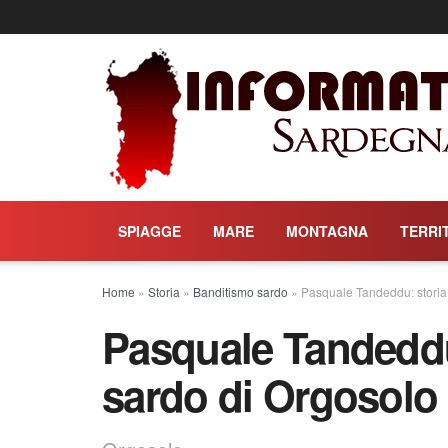
SPIAGGE
MARE
MONTAGNA
TERRI
Home
»
Storia
»
Banditismo sardo
»
Pasquale Tandeddu: storia 
Pasquale Tandeddu:
sardo di Orgosolo