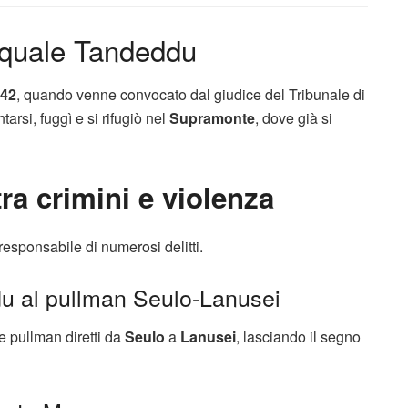
asquale Tandeddu
42
, quando venne convocato dal giudice del Tribunale di
tarsi, fuggì e si rifugiò nel
Supramonte
, dove già si
ra crimini e violenza
esponsabile di numerosi delitti.
u al pullman Seulo-Lanusei
ue pullman diretti da
Seulo
a
Lanusei
, lasciando il segno