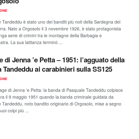
gosolo
IONE
 Tandeddu è stato uno dei banditi più noti della Sardegna del
ra. Nato a Orgosolo il 3 novembre 1926, è stato protagonista
nga serie di crimini tra le montagne della Barbagia e
astra. La sua latitanza terminò ...
e di Jenna ’e Petta – 1951: l’agguato della
 Tandeddu ai carabinieri sulla SS125
IONE
rage di Jenna 'e Petta: la banda di Pasquale Tandeddu colpisce
ra il 9 maggio 1951 quando la banda criminale guidata da
 Tandeddu, noto bandito originario di Orgosolo, mise a segno
uoi colpi più ...