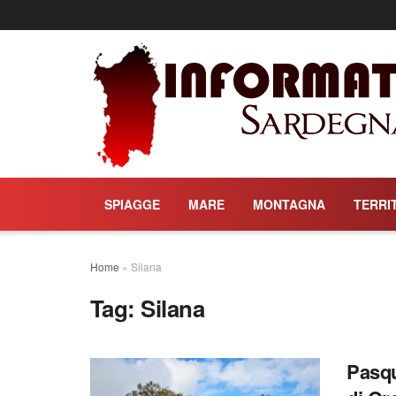
SPIAGGE
MARE
MONTAGNA
TERRI
Home
»
Silana
Tag:
Silana
Pasqu