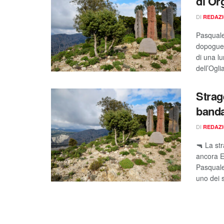
di Or
DI
REDAZ
Pasquale
dopoguer
di una lu
dell’Ogli
Strag
banda
DI
REDAZ
🔫 La st
ancora E
Pasquale
uno dei s