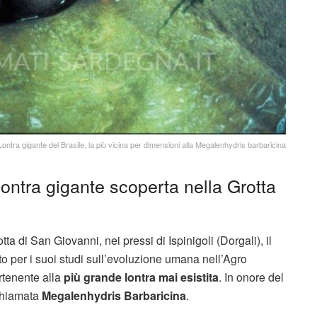
Lontra gigante del Brasile, la più vicina per dimensioni alla Megalenhydris barbaricina
ontra gigante scoperta nella Grotta
 di San Giovanni, nei pressi di Ispinigoli (Dorgali), il
 per i suoi studi sull’evoluzione umana nell’Agro
rtenente alla
più grande lontra mai esistita
. In onore del
 chiamata
Megalenhydris Barbaricina
.