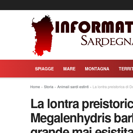
SPIAGGE
MARE
MONTAGNA
TERRI
Home
»
Storia
»
Animali sardi estinti
»
La lontra preistorica di 
La lontra preistoric
Megalenhydris barb
grande mai esistit