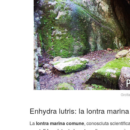
Grott
Enhydra lutris: la lontra marin
La
lontra marina comune
, conosciuta scientif