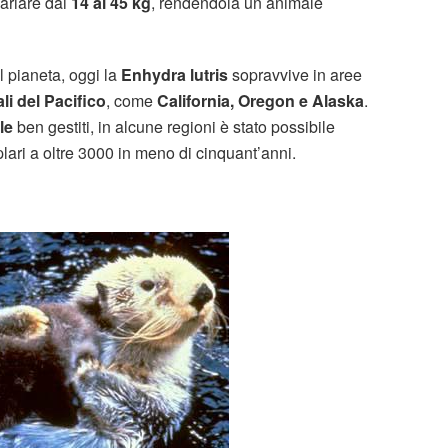
variare dai
14 ai 45 kg
, rendendola un animale
l pianeta, oggi la
Enhydra lutris
sopravvive in aree
li del Pacifico
, come
California, Oregon e Alaska
.
le
ben gestiti, in alcune regioni è stato possibile
ri a oltre 3000 in meno di cinquant’anni.