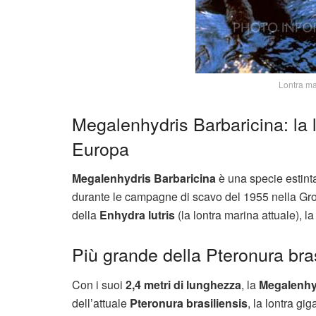
Lontra mar
Megalenhydris Barbaricina: la l
Europa
Megalenhydris Barbaricina
è una specie estinta
durante le campagne di scavo del 1955 nella Grot
della
Enhydra lutris
(la lontra marina attuale), l
Più grande della Pteronura bras
Con i suoi
2,4 metri di lunghezza
, la
Megalenhy
dell’attuale
Pteronura brasiliensis
, la lontra g