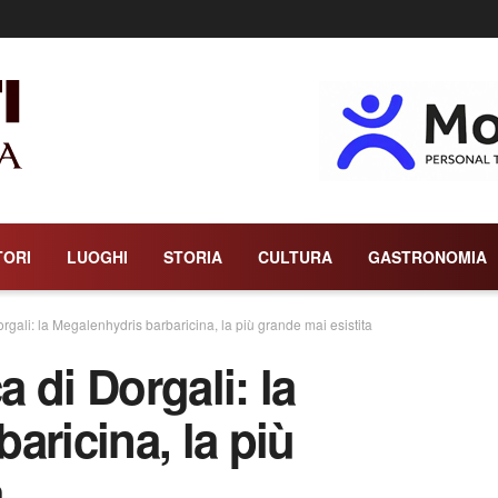
TORI
LUOGHI
STORIA
CULTURA
GASTRONOMIA
Dorgali: la Megalenhydris barbaricina, la più grande mai esistita
a di Dorgali: la
aricina, la più
a