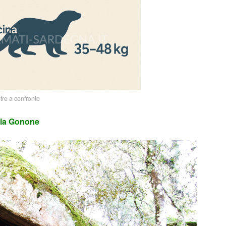
tre a confronto
ala Gonone