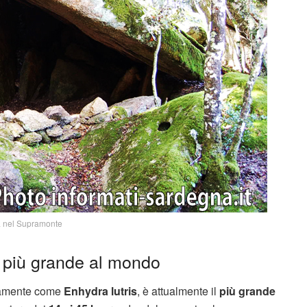
a nel Supramonte
a più grande al mondo
icamente come
Enhydra lutris
, è attualmente il
più grande